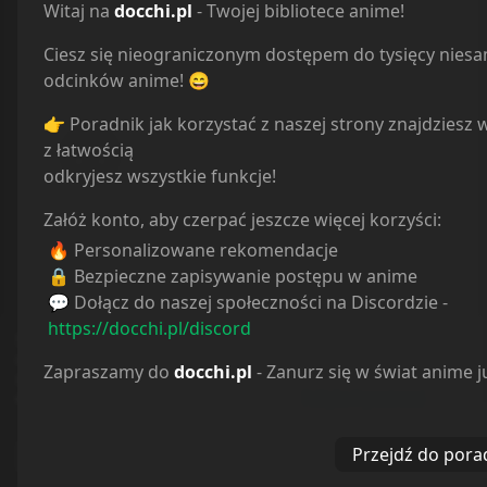
Witaj na
docchi.pl
- Twojej bibliotece anime!
Ciesz się nieograniczonym dostępem do tysięcy nies
odcinków anime! 😄
Ile komentarzy ładować:
5
👉 Poradnik jak korzystać z naszej strony znajdziesz 
Anonim39
2 years ago
z łatwością
odkryjesz wszystkie funkcje!
to wyskakuje jak jest materiał
Załóż konto, aby czerpać jeszcze więcej korzyści:
usunięty a mi od godziny
wyskakuje że trwa konwersja
🔥 Personalizowane rekomendacje
wgranego pliku video i to nie tylko
🔒 Bezpieczne zapisywanie postępu w anime
na nowych odcinkach a na
💬 Dołącz do naszej społeczności na Discordzie -
wszystkich, pewnie jakiś problem
https://docchi.pl/discord
Serwis
docchi
i wszystkie należące do niego subdomeny używają plików
© docchi.pl
po stronie cda
cookies w celu usprawnienia dostępu do serwisu, prowadzenia danych
Zapraszamy do
docchi.pl
- Zanurz się w świat anime j
Docchi does not store any files on our server, we only
statystycznych oraz doboru bardziej trafnych reklam. Dalsze korzystanie z
Odpowiedz
witryny oznacza akceptację tego stanu rzeczy (
Polityka Prywatności
)
linked to the media which is hosted on 3rd party
services.
1
odpowiedzi
Przejdź do pora
Polityka Prywatności
Regulamin
Kontakt
WYRAŻAM ZGODĘ