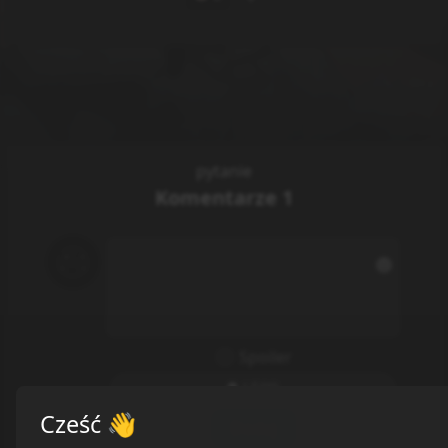
pytanie
Komentarze
1
Spoiler
0
/
500
Cześć
👋
Dodaj