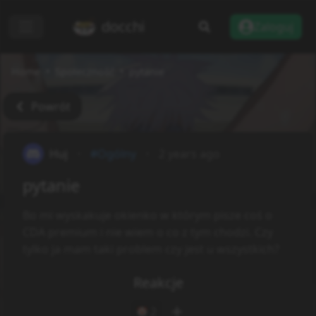
docchi
Zaloguj
Home
Społeczność
pytanie
Powrót
Huj
#Ogólny
2 years ago
pytanie
Bo mi wyskakuje okienko w którym pisze coś o
CDA premium i nie wiem o co z tym chodzi. Czy
tylko ja mam taki problem czy jest u wszystkich?
Reakcje
2
🤡