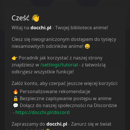
Komentarze
Cześć
👋
Witaj na
docchi.pl
- Twojej bibliotece anime!
Ciesz się nieograniczonym dostępem do tysięcy
Nie ustawiono opisu.
niesamowitych odcinków anime! 😄
👉 Poradnik jak korzystać z naszej strony
Statystyki
znajdziesz w
/settings/tutorial
- z łatwością
odkryjesz wszystkie funkcje!
Oglądam
0
Obejrzane
0
Załóż konto, aby czerpać jeszcze więcej korzyści:
Porzucone
0
🔥 Personalizowane rekomendacje
Planuję
0
🔒 Bezpieczne zapisywanie postępu w anime
Wstrzymane
0
💬 Dołącz do naszej społeczności na Discordzie
Ulubione
0
-
https://docchi.pl/discord
Zapraszamy do
docchi.pl
- Zanurz się w świat