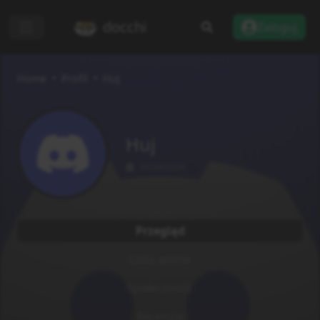
docchi
Zaloguj
Home
Profil
Huj
Huj
03/04/2024
Przegląd
Lista anime
Społeczność
Recenzje