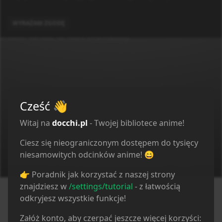
linked to the media which is hosted on 3rd party
services.
Application error: a client-side exception has occurred (see the
docchi
Zaloguj
Polityka Prywatności
Regulamin
Kontakt
WYRAŻAM ZGODĘ
browser console for more information)
.
Cześć
👋
Witaj na
docchi.pl
- Twojej bibliotece anime!
Ciesz się nieograniczonym dostępem do tysięcy
niesamowitych odcinków anime! 😄
👉 Poradnik jak korzystać z naszej strony
znajdziesz w
/settings/tutorial
- z łatwością
odkryjesz wszystkie funkcje!
Załóż konto, aby czerpać jeszcze więcej korzyści: