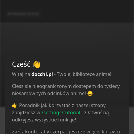
linked to the media which is hosted on 3rd party
services.
Application error: a client-side exception has occurred (see the
docchi
Zaloguj
Polityka Prywatności
Regulamin
Kontakt
WYRAŻAM ZGODĘ
browser console for more information)
.
Cześć
👋
Witaj na
docchi.pl
- Twojej bibliotece anime!
Ciesz się nieograniczonym dostępem do tysięcy
niesamowitych odcinków anime! 😄
👉 Poradnik jak korzystać z naszej strony
znajdziesz w
/settings/tutorial
- z łatwością
odkryjesz wszystkie funkcje!
Załóż konto, aby czerpać jeszcze więcej korzyści: