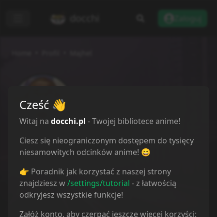
docchi
Zaloguj
Home
Profil
Majhel
Majhel
Cześć
👋
20/05/2023
Witaj na
docchi.pl
- Twojej bibliotece anime!
Ciesz się nieograniczonym dostępem do tysięcy
niesamowitych odcinków anime! 😄
Przegląd
👉 Poradnik jak korzystać z naszej strony
Lista anime
znajdziesz w
/settings/tutorial
- z łatwością
odkryjesz wszystkie funkcje!
Społeczność
Załóż konto, aby czerpać jeszcze więcej korzyści:
Recenzje