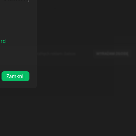
ord
raz doboru bardziej trafnych reklam. Dalsze
WYRAŻAM ZGODĘ
Zamknij