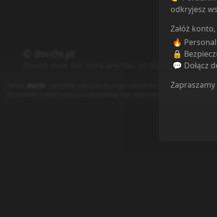
odkryjesz ws
Załóż konto,
🔥 Persona
© docchi.pl
🔒 Bezpiecz
💬 Dołącz do
Docchi does not store any files on our server, we onl
Polityka Prywatności
Regulamin
Kontakt
Zapraszamy
Serwis
docchi
i wszystkie należące do niego subdomeny używają plików cooki
korzystanie z witryny oznacza akceptację tego stanu rzeczy (
Polityka Prywatn