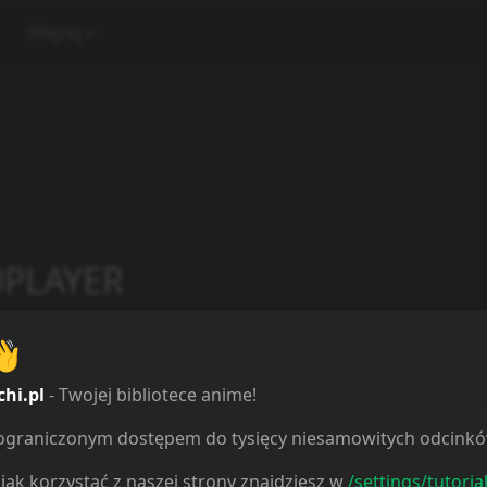
Więcej
PLAYER
👋
chi.pl
- Twojej bibliotece anime!
ląd
Lista anime
Społeczność
Recenzje
Komen
ieograniczonym dostępem do tysięcy niesamowitych odcink
jak korzystać z naszej strony znajdziesz w
/settings/tutoria