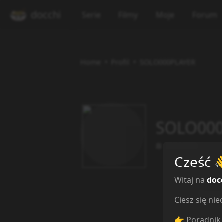
docchi
Serie
Filmy
Moje
Forum
Home
Profil
SOLO000PLAYER
SOLO000
30/04/2026
Cześć
Witaj na
doc
Przeg
Ciesz się n
👉 Poradnik 