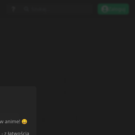
Szukaj...
Zaloguj
tarze
ów anime! 😄
l
- z łatwością