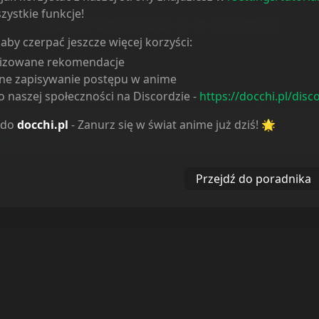
zystkie funkcje!
SOLO000PLAYER
jeszcze nic nie wstawił/a 😥
 aby czerpać jeszcze więcej korzyści:
lizowane rekomendacje
ne zapisywanie postępu w anime
 naszej społeczności na Discordzie -
https://docchi.pl/disc
y linked to the media which is hosted on 3rd party services.
 do
docchi.pl
- Zanurz się w świat anime już dziś! 🌟
es w celu usprawnienia dostępu do serwisu, prowadzenia danych statystycznych o
ości
)
Przejdź do poradnika