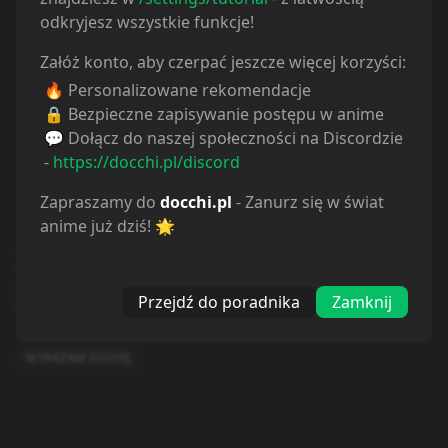
odkryjesz wszystkie funkcje!
Komentarze
Załóż konto, aby czerpać jeszcze więcej korzyści:
🔥 Personalizowane rekomendacje
🔒 Bezpieczne zapisywanie postępu w anime
💬 Dołącz do naszej społeczności na Discordzie
-
https://docchi.pl/discord
Dunuuut◇
last year
Zapraszamy do
docchi.pl
- Zanurz się w świat
anime już dziś! 🌟
Opening to jest absolutny PEAK
Serwis
docchi
i wszystkie należące do niego subdomeny używają plików
© docchi.pl
cookies w celu usprawnienia dostępu do serwisu, prowadzenia danych
Docchi does not store any files on our server, we only
statystycznych oraz doboru bardziej trafnych reklam. Dalsze korzystanie z
Przejdź do poradnika
Zamknij
witryny oznacza akceptację tego stanu rzeczy (
Polityka Prywatności
)
linked to the media which is hosted on 3rd party
services.
Polityka Prywatności
Regulamin
Kontakt
WYRAŻAM ZGODĘ