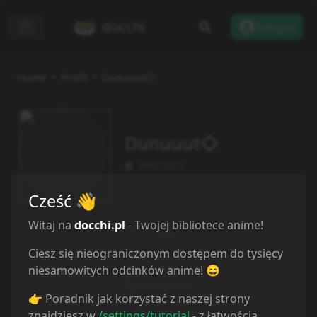
docchi
Zaloguj
Home
Profil
Dunuuut◇
Dunuuut◇
28/02/2025
Cześć
👋
Witaj na
docchi.pl
- Twojej bibliotece anime!
Przegląd
Ciesz się nieograniczonym dostępem do tysięcy
Lista anime
niesamowitych odcinków anime! 😄
Społeczność
👉 Poradnik jak korzystać z naszej strony
Recenzje
znajdziesz w
/settings/tutorial
- z łatwością