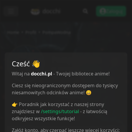
docchi
Zaloguj
Home
Profil
PompaWodna
PompaWodna
Cześć
👋
16/10/2024
Witaj na
docchi.pl
- Twojej bibliotece anime!
Ciesz się nieograniczonym dostępem do tysięcy
niesamowitych odcinków anime! 😄
Przegląd
👉 Poradnik jak korzystać z naszej strony
Lista anime
znajdziesz w
/settings/tutorial
- z łatwością
odkryjesz wszystkie funkcje!
Społeczność
Załóż konto, aby czerpać jeszcze więcej korzyści:
Recenzje