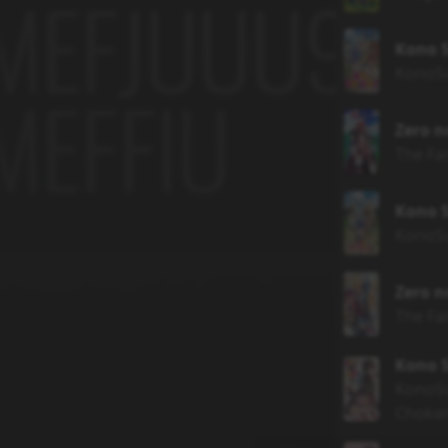
Kono S
KonoSu
Zero 
The Fam
Kono S
KonoSu
Zero n
The Fam
Kono S
KonoSu
Choker