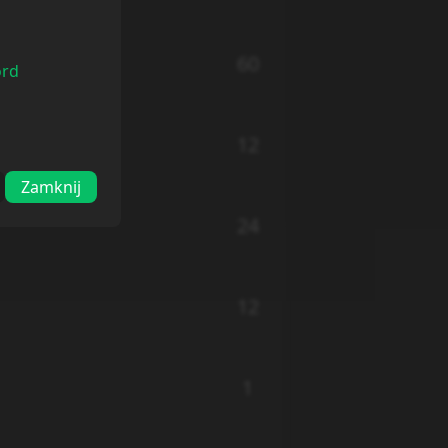
60
ord
12
Zamknij
24
12
1