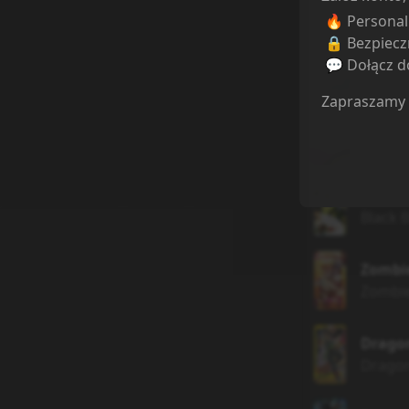
🔥 Persona
🔒 Bezpiecz
Beelz
💬 Dołącz do
Beelze
Zapraszamy
Zombi
Zombie
Kurosh
Black B
Zombi
Zombie
Dragon
Dragon