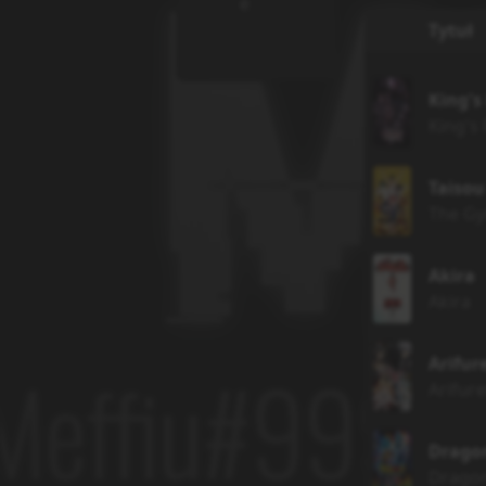
e
Tytuł
King's
King's 
Taiso
The Gy
Akira
Akira
Arifur
Arifur
Dragon
Dragon