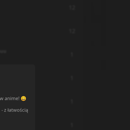
12
12
huu
1
ama
1
ni
ów anime! 😄
1
al
l
- z łatwością
1