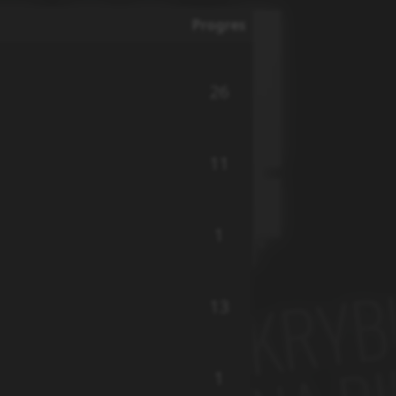
Progres
26
11
1
13
1