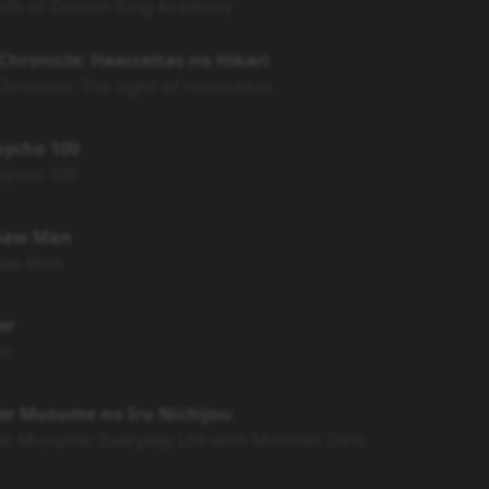
sfit of Demon King Academy
Chronicle: Haecceitas no Hikari
Chronicle: The Light of Haecceitas
sycho 100
sycho 100
saw Man
saw Man
er
er
er Musume no Iru Nichijou
r Musume: Everyday Life with Monster Girls