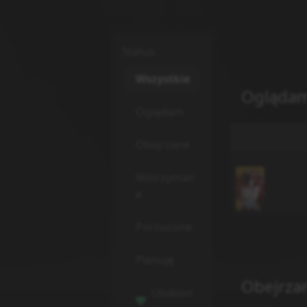
Status
Wszystkie
Ogląda
Oglądam
Obejrzane
Wstrzyman
e
Porzucone
Planuję
Obejrza
Ulubion