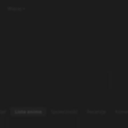
Więcej
ląd
Lista anime
Społeczność
Recenzje
Kome