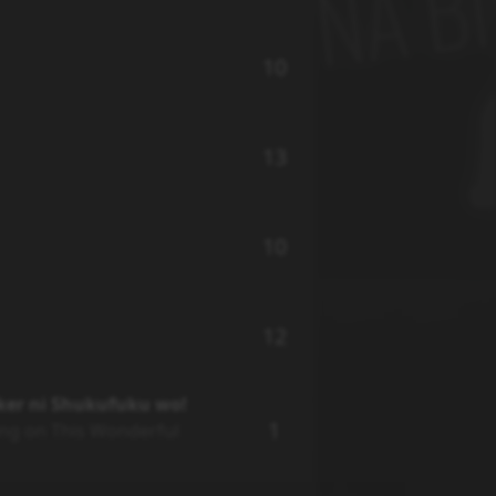
10
13
10
12
ker ni Shukufuku wo!
1
ing on This Wonderful