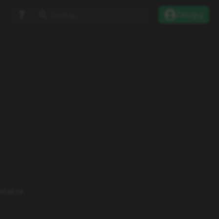
Szukaj...
Zaloguj
ntarze