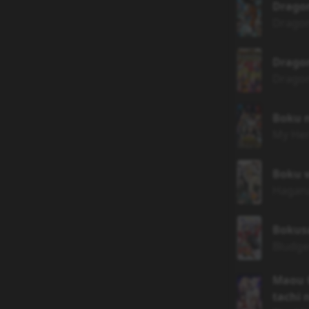
Dragon
Dragon
Dragon
Dragon 
Boku n
My Her
Boku 
Hagana
Bokus
Bludge
Maou G
tachi 