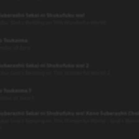
ubarashii Sekai ni Shukufuku wo!
ba: God's Blessing on This Wonderful World!
no Tsukaima
iliar of Zero
ubarashii Sekai ni Shukufuku wo! 2
ba: God's Blessing on This Wonderful World! 2
o Tsukaima F
iliar of Zero F
ubarashii Sekai ni Shukufuku wo! Kono Subarashii Cho
ba: God's Blessing on This Wonderful World! - God's Bless
!