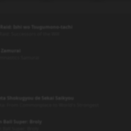
 Raid: Ishi wo Tsugumono-tachi
Raid: Successors of the Will
u Zamurai
mnastics Samurai
eta Shokugyou de Sekai Saikyou
eta: From Commonplace to World's Strongest
 Ball Super: Broly
 Ball Super: Broly