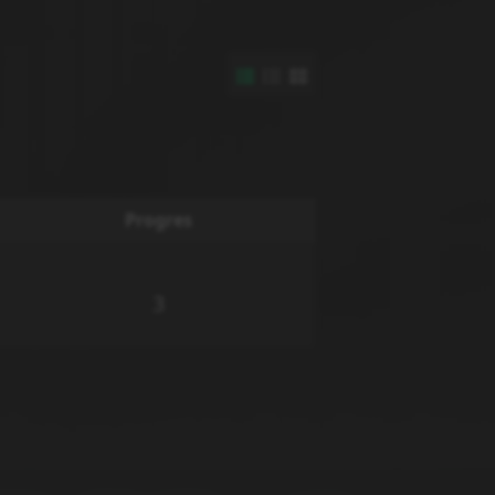
Progres
3