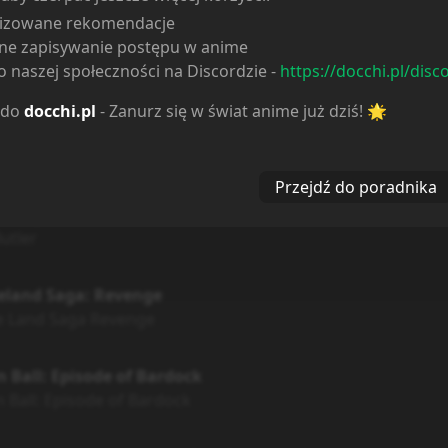
lizowane rekomendacje
ne zapisywanie postępu w anime
ebub
 naszej społeczności na Discordzie -
https://docchi.pl/disc
bub
 do
docchi.pl
- Zanurz się w świat anime już dziś! 🌟
eland Saga
land Saga
Przejdź do poradnika
itsuji
utler
eland Saga: Revenge
 Land Saga Revenge
 Ball: Episode of Bardock
 Ball: Episode of Bardock