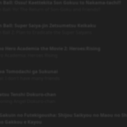
 Ball: Ossu! Kaettekita Son Gokuu to Nakama-tachi!!
 Ball: Yo! The Return of Son-Goku and Friends!!
 Ball: Super Saiya-jin Zetsumetsu Keikaku
Ball Z: Plan to Eradicate the Super Saiyans
o Hero Academia the Movie 2: Heroes:Rising
o Academia: Heroes Rising
wa Tomodachi ga Sukunai
i: I don't have many friends
atsu Tenshi Dokuro-chan
oning Angel Dokuro-chan
akuin no Futekigousha: Shijou Saikyou no Maou no Shis
no Gakkou e Kayou