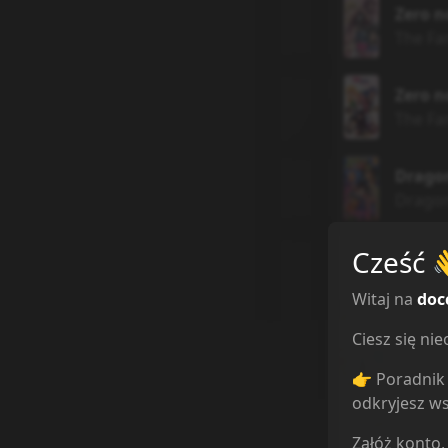
Zero n
The Fa
Zero n
The Fa
Dragon
Dragon
Cześć
Zero 
The Fa
Witaj na
doc
Dragon
Ciesz się n
Dragon 
👉 Poradnik 
odkryjesz ws
Dragon
Załóż konto,
Dragon