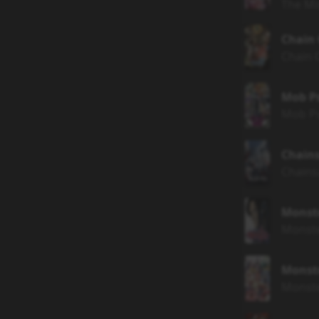
The Mi
Chain 
Chain 
Mob P
Mob P
Chain
Chain
Monst
Monst
Monst
Monste