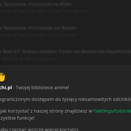
o Tsukaima: Futatsuki no Kishi
miliar of Zero: Knight of the Twin Moons
o Tsukaima: Princesses no Rondo
miliar of Zero: Rondo of Princesses
 Ball GT: Gokuu Gaiden! Yuuki no Akashi wa Suushinc
 Ball GT: A Hero's Legacy
👋
no Tsukaima: Princesses no Rondo - Yuuwaku no Sunah
miliar of Zero: Rondo of the Princesses OVA
chi.pl
- Twojej bibliotece anime!
 Ball Kai: Mirai ni Heiwa wo! Goku no Tamashii yo Eien 
ieograniczonym dostępem do tysięcy niesamowitych odcink
Ball Z Kai: Bring Peace to the Future! Goku's Spirit is Etern
jak korzystać z naszej strony znajdziesz w
/settings/tutoria
zystkie funkcje!
 Ball Super: Super Hero
 aby czerpać jeszcze więcej korzyści:
 Ball Super: Super Hero