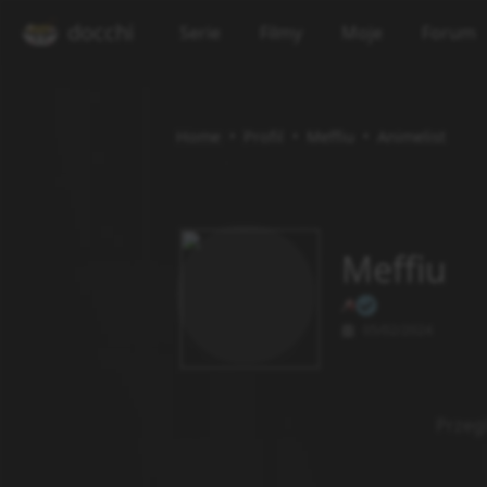
docchi
Serie
Filmy
Moje
Forum
Home
Profil
Meffiu
Animelist
Meffiu
05/02/2024
Przeg