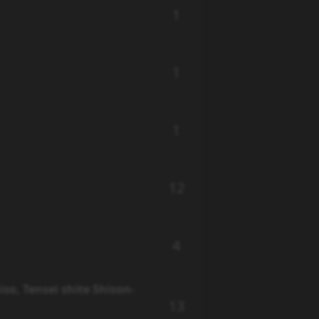
1
1
1
12
4
o, Tensei shite Shison-
13