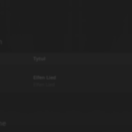
m
Tytuł
Elfen Lied
Elfen Lied
ne