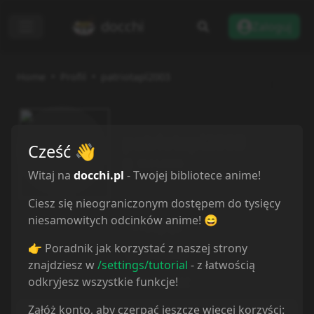
docchi
Zaloguj
Home
Profil
patriotapl2003
patriotapl2003
Cześć
👋
18/11/2023
Witaj na
docchi.pl
- Twojej bibliotece anime!
Ciesz się nieograniczonym dostępem do tysięcy
niesamowitych odcinków anime! 😄
Przegląd
👉 Poradnik jak korzystać z naszej strony
Lista anime
znajdziesz w
/settings/tutorial
- z łatwością
odkryjesz wszystkie funkcje!
Społeczność
Załóż konto, aby czerpać jeszcze więcej korzyści:
Recenzje