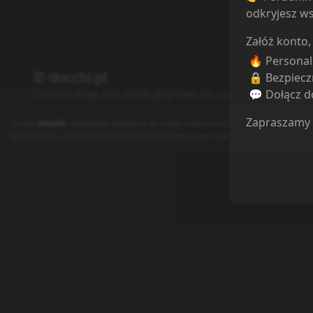
odkryjesz ws
Załóż konto,
🔥 Persona
© docchi.pl
🔒 Bezpiecz
💬 Dołącz do
Docchi does not store any files on our server, we onl
Polityka Prywatności
Regulamin
Kontakt
Zapraszamy
Serwis
docchi
i wszystkie należące do niego subdomeny używają plików cooki
korzystanie z witryny oznacza akceptację tego stanu rzeczy (
Polityka Prywatn