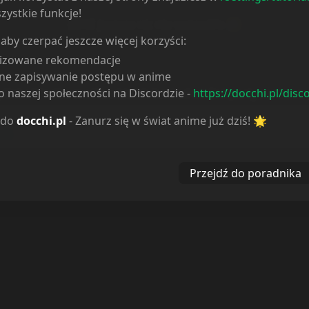
zystkie funkcje!
LÜKE
jeszcze nic nie wstawił/a 😥
 aby czerpać jeszcze więcej korzyści:
lizowane rekomendacje
ne zapisywanie postępu w anime
 naszej społeczności na Discordzie -
https://docchi.pl/disc
y linked to the media which is hosted on 3rd party services.
 do
docchi.pl
- Zanurz się w świat anime już dziś! 🌟
es w celu usprawnienia dostępu do serwisu, prowadzenia danych statystycznych o
ości
)
Przejdź do poradnika