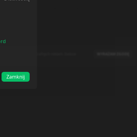
ord
raz doboru bardziej trafnych reklam. Dalsze
WYRAŻAM ZGODĘ
Zamknij