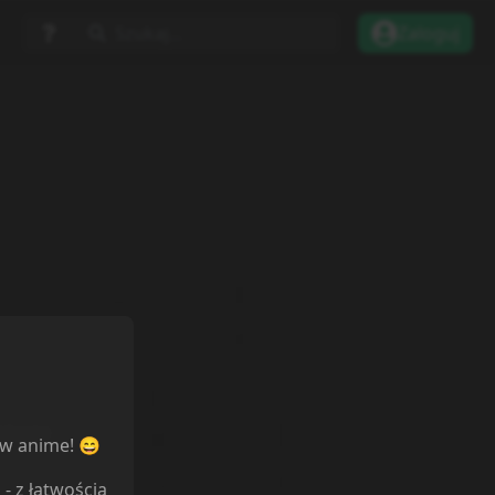
Szukaj...
Zaloguj
tarze
ów anime! 😄
l
- z łatwością