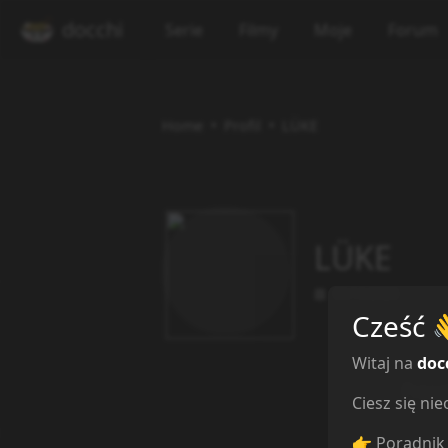
docchi
Serie
Filmy
Moje
Forum
Home
Profil
LÜKE
LÜKE
08/10/2023
Cześć
Witaj na
doc
Przeg
Ciesz się n
👉 Poradnik 