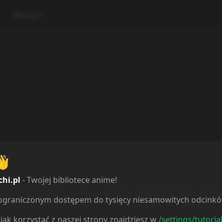
Więcej
👋
chi.pl
- Twojej bibliotece anime!
ląd
Lista anime
Społeczność
Recenzje
Komen
ieograniczonym dostępem do tysięcy niesamowitych odcink
jak korzystać z naszej strony znajdziesz w
/settings/tutoria