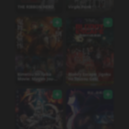
THE RIBBON HERO
Virgin Punk
Kimetsu no Yaiba
Bloody Escape: Jigoku
Movie: Mugen Jou-
no Tousou Geki
hen