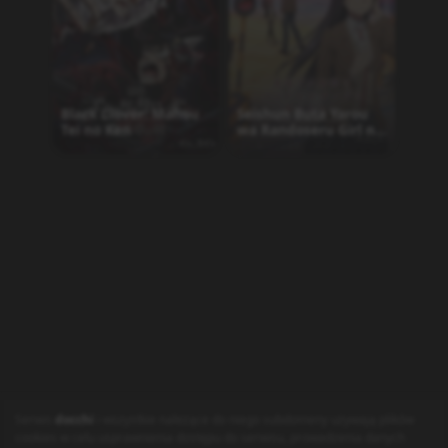
Black Clover: Mahou
Seishun Buta Yarou
Tei no Ken
wa Randoseru Girl no
Yume wo Minai
Ame wo Tsugeru
Hyouryuu Danchi
Goodbye, Don Glees!