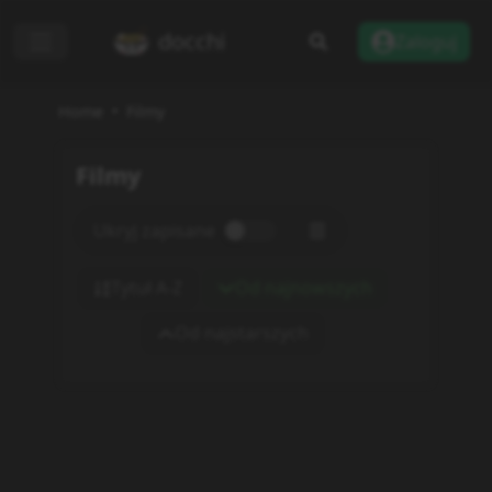
docchi
Zaloguj
Home
Filmy
Filmy
Ukryj zapisane
Tytuł A-Z
Od najnowszych
Od najstarszych