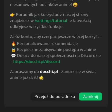
niesamowitych odcinków anime! 😄
👉 Poradnik jak korzystać z naszej strony
znajdziesz w
/settings/tutorial
- z łatwością
odkryjesz wszystkie funkcje!
Dead Dead Demons
Spy x Family Movie:
Dededede
Code: White
Destruction
Załóż konto, aby czerpać jeszcze więcej korzyści:
🔥 Personalizowane rekomendacje
🔒 Bezpieczne zapisywanie postępu w anime
💬 Dołącz do naszej społeczności na Discordzie
-
https://docchi.pl/discord
Zapraszamy do
docchi.pl
- Zanurz się w świat
anime już dziś! 🌟
Psycho-Pass Movie:
Gridman Universe
Providence
Przejdź do poradnika
Zamknij