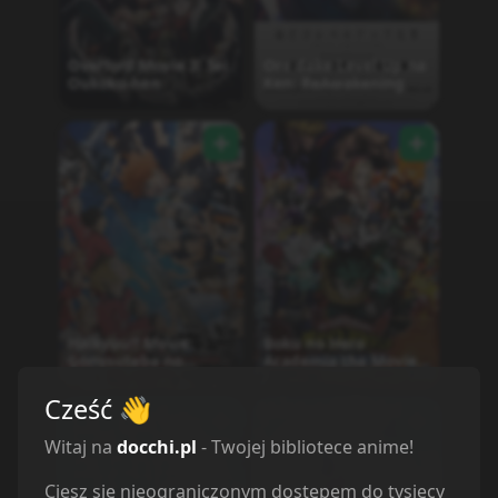
Overlord Movie 3: Sei
Ore dake Level Up na
Oukoku-hen
Ken: ReAwakening
Haikyuu!! Movie:
Boku no Hero
Gomisuteba no
Academia the Movie
Kessen
4: You're Next
Cześć
👋
Witaj na
docchi.pl
- Twojej bibliotece anime!
Ciesz się nieograniczonym dostępem do tysięcy