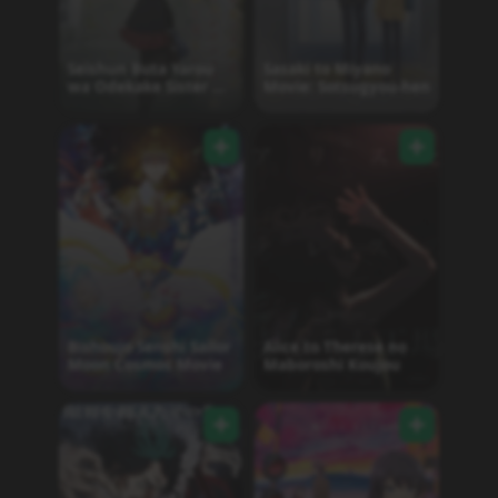
Seishun Buta Yarou
Sasaki to Miyano
wa Odekake Sister no
Movie: Sotsugyou-hen
Yume wo Minai
Bishoujo Senshi Sailor
Alice to Therese no
Moon Cosmos Movie
Maboroshi Koujou