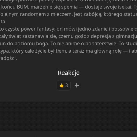
 końcu BUM, marzenie się spełnia — dostaje swoje isekai. T
kolejnym randomem z mieczem, jest zabójcą, którego statu
ta.
to czyste power fantasy: on mówi jedno zdanie i bossowie 
cały świat zastanawia się, czemu gość z depresją z gimnazj
run do poziomu boga. To nie anime o bohaterstwie. To stu
ypa, który całe życie był tłem, a teraz ma główną rolę — i a
radości.
Reakcje
3
👍