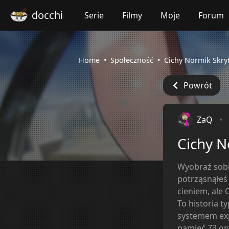
docchi
Serie
Filmy
Moje
Forum
Home
Społeczność
Cichy Normik Skry
Powrót
ZaQ
Cichy N
Wyobraź sobi
potrząsnąłeś 
cieniem, ale 
To historia ty
systemem exp
pamięć 73 op