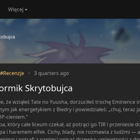
Więcej
tobujca
#Recenzje
3 quarters ago
ormik Skrytobujca
e, że wziąłeś Tate no Yuusha, dorzuciłeś trochę Eminence 
tym jak energetykiem z Biedry i powiedziałeś: „chuj, teraz j
OP-cieniem.”
pa, który całe liceum czekał, aż potrąci go TIR i przeniesie d
a i haremem elfek. Cichy, blady, nie rozmawia z ludźmi — a
eningi i potrafi z pamięci opisać drzewko umiejętności z 