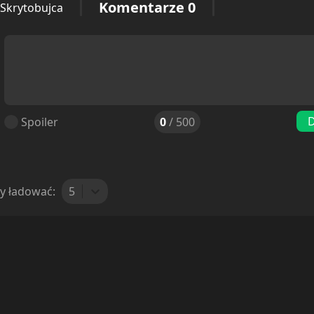
Komentarze
0
 Skrytobujca
D
Spoiler
0
/
500
y ładować:
5