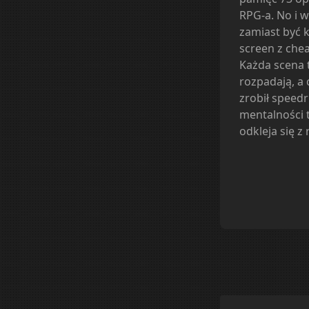
RPG-a. No i w
zamiast być 
screen z chea
Każda scena 
rozpadają, a 
zrobił speed
mentalności t
odkleja się z 