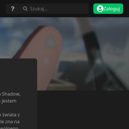
Szukaj...
Zaloguj
in Shadow,
a jestem
o świata z
le zna na
dowolnego