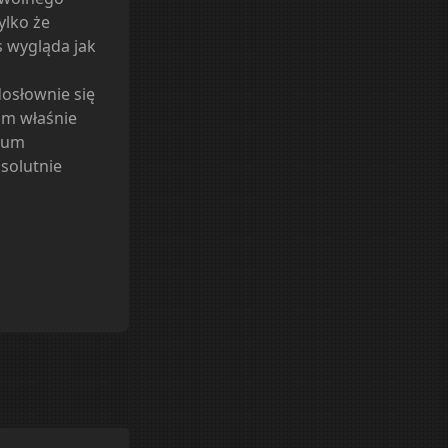
ylko że
s wygląda jak
dosłownie się
um właśnie
dium
bsolutnie