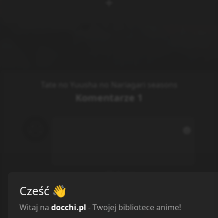
Tate no Yuusha no Nariagari seasons
Komentarze
1
Spoiler
Cześć
👋
0
/
500
Witaj na
docchi.pl
- Twojej bibliotece anime!
Dodaj