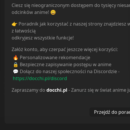
Ciesz się nieograniczonym dostępem do tysięcy nies
odcinków anime! 😄
👉 Poradnik jak korzystać z naszej strony znajdziesz 
Ile komentarzy ładować:
5
z łatwością
odkryjesz wszystkie funkcje!
Gazdini
last year
Załóż konto, aby czerpać jeszcze więcej korzyści:
pewnie coś w Polsce (najpewniej
🔥 Personalizowane rekomendacje
canal+) wykupiło prawa do tego
🔒 Bezpieczne zapisywanie postępu w anime
anime i przez to strony anime
💬 Dołącz do naszej społeczności na Discordzie -
musiały to usunąć żeby
https://docchi.pl/discord
Serwis
docchi
i wszystkie należące do niego subdomeny używają plików
© docchi.pl
problemów z prawem nie mieć
cookies w celu usprawnienia dostępu do serwisu, prowadzenia danych
Docchi does not store any files on our server, we only
statystycznych oraz doboru bardziej trafnych reklam. Dalsze korzystanie z
Zapraszamy do
docchi.pl
- Zanurz się w świat anime j
Odpowiedz
witryny oznacza akceptację tego stanu rzeczy (
Polityka Prywatności
)
linked to the media which is hosted on 3rd party
services.
1
odpowiedzi
Polityka Prywatności
Regulamin
Kontakt
WYRAŻAM ZGODĘ
Przejdź do pora