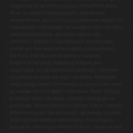
nogami wraz ze śmiercią ojca i zamachem stanu.
Wraz ze swoimi towarzyszami, odważnymi
wojownikami, wyrusza na poszukiwanie wsparcia i
odpowiedzi, odkrywając na swojej drodze nie tylko
niebezpieczeństwa, ale także własne siły i
zdolności. Jednym z największych atutów tego
anime jest bez wątpienia bogata paleta postaci.
Od Yony, której przeobrażenie z naiwnej
księżniczki w silną i odważną kobietę jest
inspirujące, po jej towarzyszy podróży, z którymi
stopniowo buduje się więź i zaufanie. Widzowie
mają okazję śledzić ich rozwój na przestrzeni serii,
co nadaje narracji głębi i znaczenia. Świat fantasy,
w którym toczy się akcja, również zasługuje na
pochwałę. Różnorodność królestw, kultur i historii,
które tworzą tło dla wydarzeń, sprawiają, że świat
staje się naprawdę przekonujący i fascynujący.
Jednakże, mimo tych mocnych stron, serial nie jest