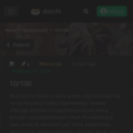
docchi
Zaloguj
Home
Społeczność
10/100
Powrót
ą
#Recenzje
2 years ago
Akatsuki no Yona
10/100
Akatsuki no Yona to seria anime, która wznosi się
na fali bogatej tradycji japońskiego fantasy,
oferując widzom przygodową podróż pełną
emocji i niezapomnianych chwil. Przewodząca
nam przez tę opowieść jest Yona, księżniczka,
której życie niespodziewanie obróciło się do góry