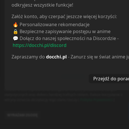
odkryjesz wszystkie funkcje!
10/100
Komentarze
0
Załóż konto, aby czerpać jeszcze więcej korzyści:
🔥 Personalizowane rekomendacje
🔒 Bezpieczne zapisywanie postępu w anime
💬 Dołącz do naszej społeczności na Discordzie -
https://docchi.pl/discord
Zapraszamy do
docchi.pl
- Zanurz się w świat anime j
Spoiler
0
/
500
Przejdź do pora
Dodaj
Serwis
docchi
i wszystkie należące do niego subdomeny używają plików
© docchi.pl
cookies w celu usprawnienia dostępu do serwisu, prowadzenia danych
Docchi does not store any files on our server, we only
statystycznych oraz doboru bardziej trafnych reklam. Dalsze korzystanie z
witryny oznacza akceptację tego stanu rzeczy (
Polityka Prywatności
)
linked to the media which is hosted on 3rd party
services.
Ile komentarzy ładować:
5
Polityka Prywatności
Regulamin
Kontakt
WYRAŻAM ZGODĘ