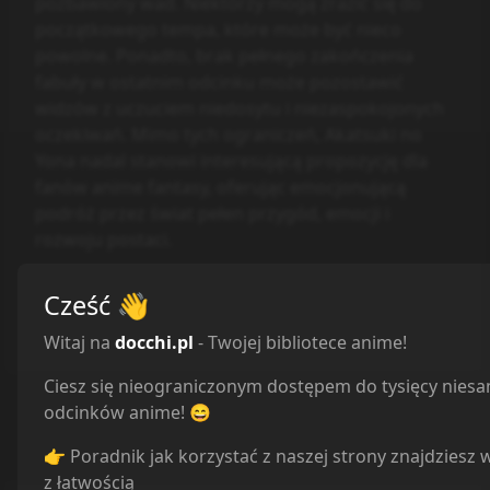
pozbawiony wad. Niektórzy mogą zrazić się do
początkowego tempa, które może być nieco
powolne. Ponadto, brak pełnego zakończenia
fabuły w ostatnim odcinku może pozostawić
widzów z uczuciem niedosytu i niezaspokojonych
oczekiwań. Mimo tych ograniczeń, Akatsuki no
Yona nadal stanowi interesującą propozycję dla
fanów anime fantasy, oferując emocjonującą
podróż przez świat pełen przygód, emocji i
rozwoju postaci.
Reakcje
Cześć
👋
Witaj na
docchi.pl
- Twojej bibliotece anime!
Ciesz się nieograniczonym dostępem do tysięcy nies
odcinków anime! 😄
👉 Poradnik jak korzystać z naszej strony znajdziesz 
z łatwością