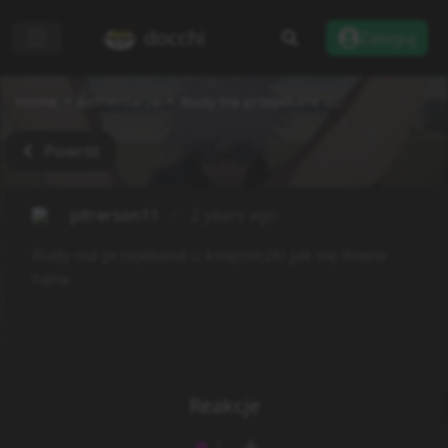
docchi
Zaloguj
Home
Komentarze
Rudy ma przejebane u...
Powrót
pitrerson11
2 years ago
Rudy ma przejebane u księżniczki jak się dowie
hehe
Reakcje
2
😈