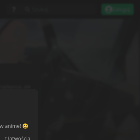
Szukaj...
Zaloguj
ajlepsza, ale
ime również
ów anime! 😄
l
- z łatwością