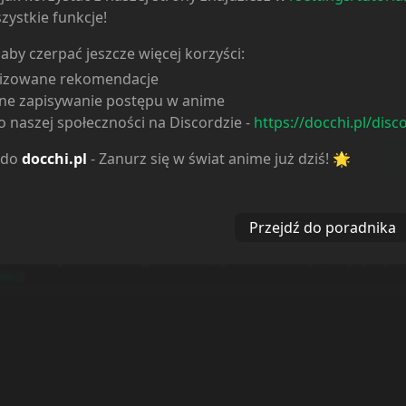
zystkie funkcje!
 aby czerpać jeszcze więcej korzyści:
lizowane rekomendacje
ne zapisywanie postępu w anime
 naszej społeczności na Discordzie -
https://docchi.pl/disc
D
Spoiler
0
/
500
 do
docchi.pl
- Zanurz się w świat anime już dziś! 🌟
y linked to the media which is hosted on 3rd party services.
y ładować:
5
Przejdź do poradnika
es w celu usprawnienia dostępu do serwisu, prowadzenia danych statystycznych o
ości
)