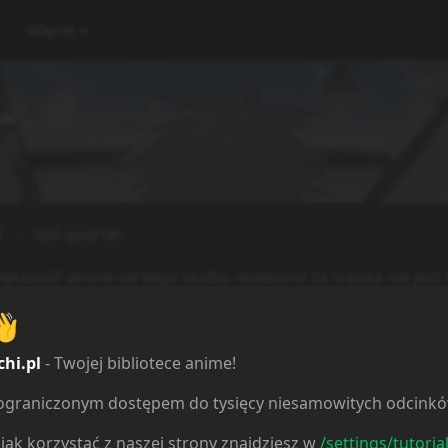
Więcej
ć ...
5
last quarter
ększość anime od tego studia, wiadomo że kreska nie jest n
tkujące studio które wszystko robi samo. Oczywiście to an
👋
chi.pl
- Twojej bibliotece anime!
Reakcje
ieograniczonym dostępem do tysięcy niesamowitych odcink
jak korzystać z naszej strony znajdziesz w
/settings/tutoria