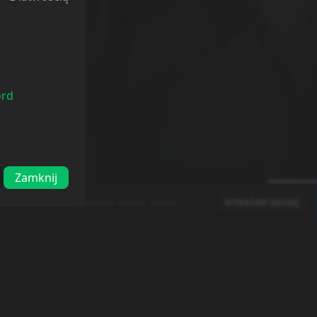
ord
odaj
Zamknij
raz doboru bardziej trafnych reklam. Dalsze
WYRAŻAM ZGODĘ