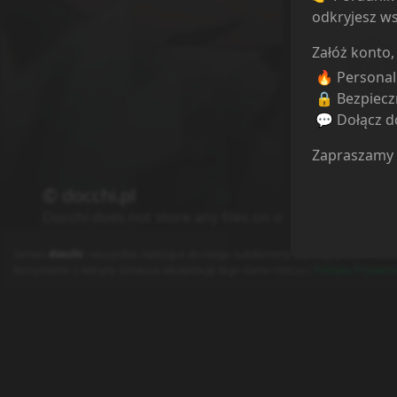
odkryjesz ws
Załóż konto,
🔥 Persona
🔒 Bezpiecz
💬 Dołącz do
Zapraszamy
© docchi.pl
Docchi does not store any files on our server, we onl
Ile komentarz
Polityka Prywatności
Regulamin
Kontakt
Serwis
docchi
i wszystkie należące do niego subdomeny używają plików cooki
korzystanie z witryny oznacza akceptację tego stanu rzeczy (
Polityka Prywatn