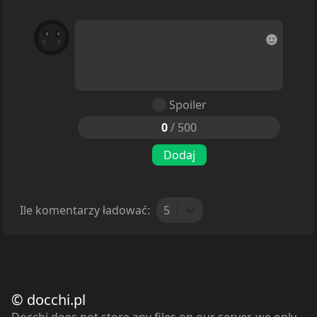
Spoiler
0
/
500
Dodaj
Ile komentarzy ładować:
5
© docchi.pl