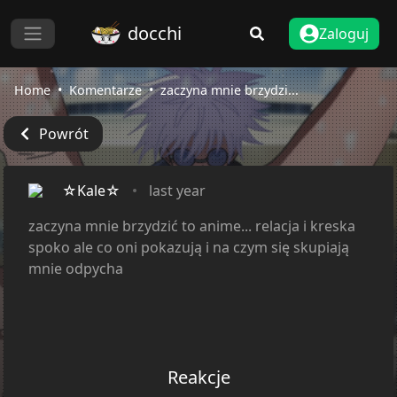
docchi
Zaloguj
Home
Komentarze
zaczyna mnie brzydzi...
Powrót
☆Kale☆
last year
zaczyna mnie brzydzić to anime... relacja i kreska
spoko ale co oni pokazują i na czym się skupiają
mnie odpycha
Reakcje