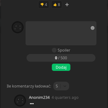
4
8
👎
👍
Spoiler
0
/
500
Dodaj
Ile komentarzy ładować:
5
Anonim234
4 quarters ago