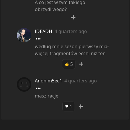
A co jest w tym takiego
obrzydliwego?
IDEADH
4 quarters ago
według mnie sezon pierwszy miał
więcej fragmentów ecchi niż ten
5
👍
Anonim5ec1
4 quarters ago
masz racje
1
❤️