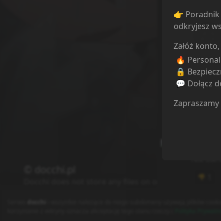
👉 Poradnik 
odkryjesz ws
Załóż konto,
🔥 Persona
🔒 Bezpiecz
💬 Dołącz do
Zapraszamy
Ile komentarz
Panku
Nie bar
© docchi.pl
1
👎
Docchi does not store any files on our server, we onl
Polityka Prywatności
Regulamin
Kontakt
Serwis
docchi
i wszystkie należące do niego subdomeny używają plików cooki
korzystanie z witryny oznacza akceptację tego stanu rzeczy (
Polityka Prywatn