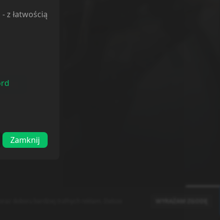
l
- z łatwością
ord
odaj
Zamknij
raz doboru bardziej trafnych reklam. Dalsze
WYRAŻAM ZGODĘ