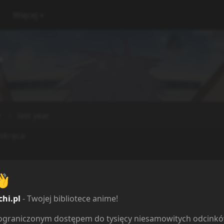
Więcej
a
☆
last year
 skręca
👋
chi.pl
- Twojej bibliotece anime!
Reakcje
ieograniczonym dostępem do tysięcy niesamowitych odcink