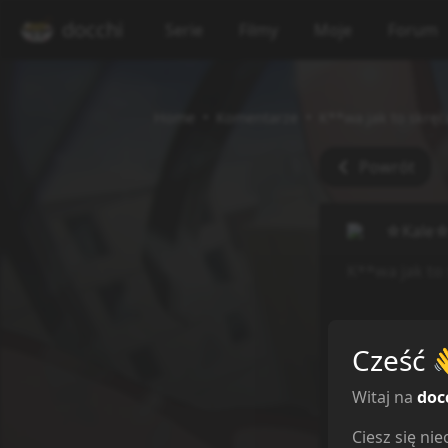
docchi
Serie
Filmy
Moje
Forum
Home
Komentarze
K**wa jak to skręc
Powrót
☆Kale
K**wa jak to
Cześć
Witaj na
doc
Ciesz się n