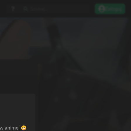
Szukaj...
Zaloguj
ów anime! 😄