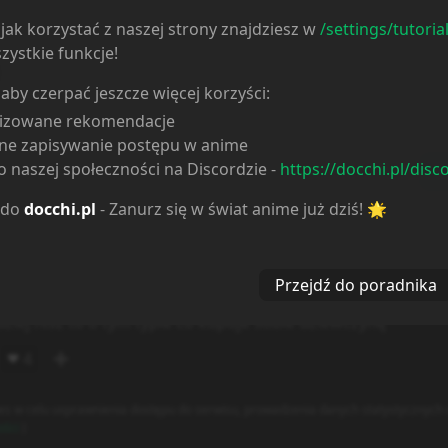
jak korzystać z naszej strony znajdziesz w
/settings/tutoria
zystkie funkcje!
 aby czerpać jeszcze więcej korzyści:
lizowane rekomendacje
ne zapisywanie postępu w anime
 naszej społeczności na Discordzie -
https://docchi.pl/disc
D
Spoiler
0
/
500
 do
docchi.pl
- Zanurz się w świat anime już dziś! 🌟
y ładować:
5
Przejdź do poradnika
last year
dziej nisz to o tym typie co kupuje sobie dziewczynę
4
❤️
y linked to the media which is hosted on 3rd party services.
es w celu usprawnienia dostępu do serwisu, prowadzenia danych statystycznych o
ości
)