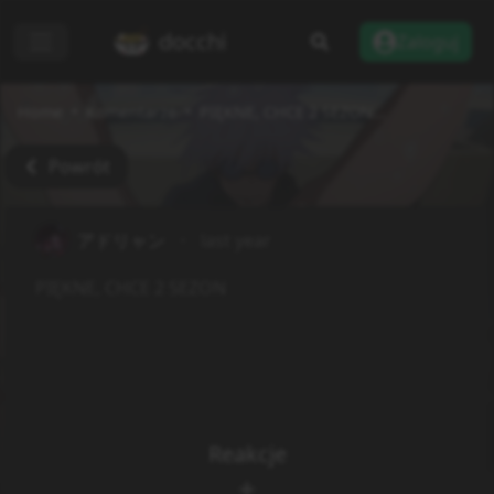
docchi
Zaloguj
Home
Komentarze
PIĘKNE, CHCE 2 SEZON...
Powrót
アドリャン
last year
PIĘKNE, CHCE 2 SEZON
Reakcje