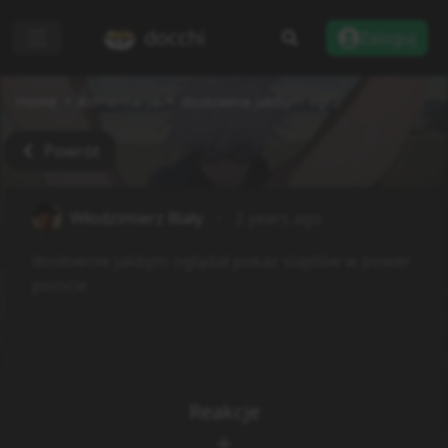
docchi
Zaloguj
Home
Komentarze
dosłownie jakbym ogl...
Powrót
Włodzimierz Biały
2 years ago
dosłownie jakbym oglądał pokaz slajdów w power
poincie
Reakcje