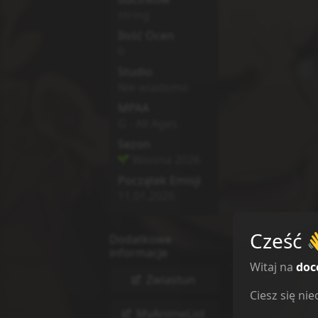
string
Ilość Ocen
0
Studio
Nie wiadomo
MPAA
G - All Ages
Sezon
Wiosna
2026
Początek Emisji
11.01.2026
Cześć
Dodatkowe
informacje
Witaj na
doc
Zwiastun
Ciesz się n
MyAnimeList