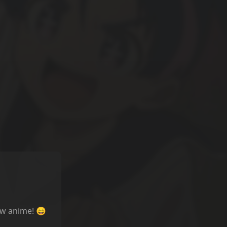
ów anime! 😄