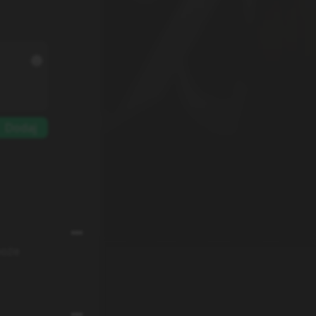
Dodaj
może