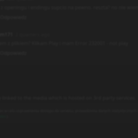
z openingu i endingu supcio na pewno. reszta? no nie wie
Odpowiedz
im171
2 quarters ago
em z plikiem? Klikam Play i mam Error 232001 - not play
Odpowiedz
y linked to the media which is hosted on 3rd party services.
es w celu usprawnienia dostępu do serwisu, prowadzenia danych statystycznych o
ości
)