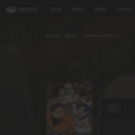
docchi
Serie
Filmy
Moje
Forum
Home
Seria
Yuusha no Kuzu
1