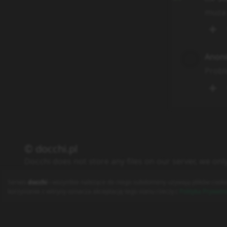
muza 
Anon
Probl
© docchi.pl
Docchi does not store any files on our server, we onl
Polityka Prywatności
Regulamin
Kontakt
Serwis
docchi
i wszystkie należące do niego subdomeny używają plików cooki
korzystanie z witryny oznacza akceptację tego stanu rzeczy (
Polityka Prywatn