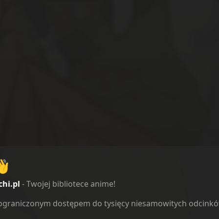
👋
chi.pl
- Twojej bibliotece anime!
ieograniczonym dostępem do tysięcy niesamowitych odcink