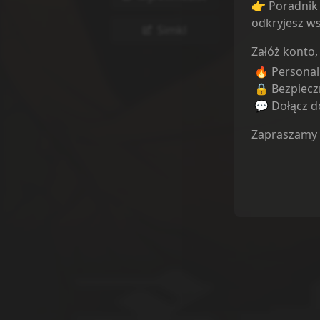
👉 Poradnik 
odkryjesz ws
Simkl
Załóż konto,
🔥 Persona
🔒 Bezpiecz
💬 Dołącz do
Zapraszamy