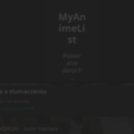
e o tłumaczeniu
k nie istnieje.
://docchi.pl/404
RZACZA
:
Autor nieznany