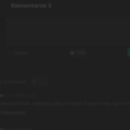
Komentarze
3
Spoiler
0
/
500
rzy ładować:
5
as
2 months ago
dobry średniak. wygląda jakby miał być 2 sezon więc fajnie 
Odpowiedz
as
last quarter