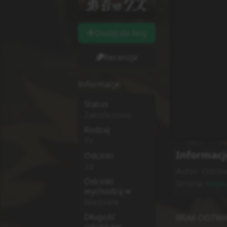
Dodaj do listy
Recenzje
Informacje
Status
Zakończono
Rodzaj
TV
Informacj
Odcinki
24
Autor:
Odcine
Odcinki
Strona:
https
wychodzą w
Niedziele
Długość
BRAK ODTWA
odcinków