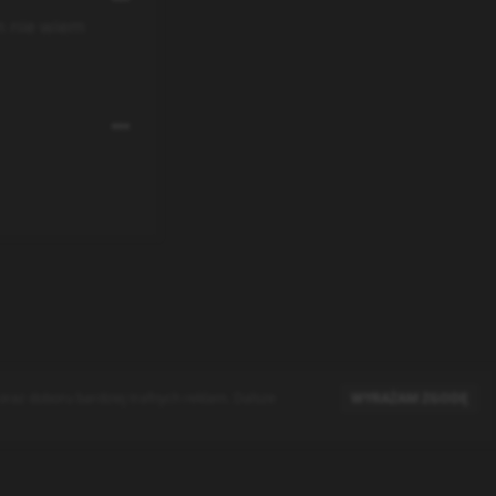
m nie wiem
raz doboru bardziej trafnych reklam. Dalsze
WYRAŻAM ZGODĘ