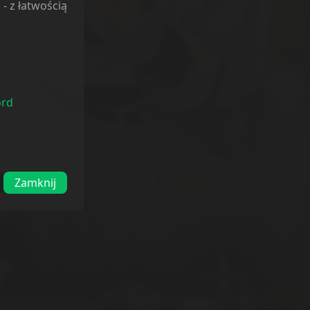
l
- z łatwością
ord
Zamknij