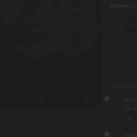
Odcinek 1
Ile komenta
mr St
taki 
mr St