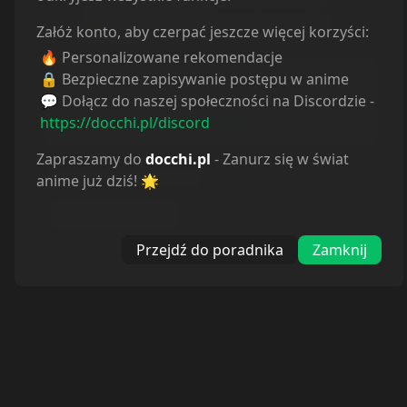
Załóż konto, aby czerpać jeszcze więcej korzyści:
🔥 Personalizowane rekomendacje
Informacje o tłumaczeniu
🔒 Bezpieczne zapisywanie postępu w anime
💬 Dołącz do naszej społeczności na Discordzie -
Autor:
Odcinek nie istnieje.
https://docchi.pl/discord
Strona:
https://docchi.pl/404
Zapraszamy do
docchi.pl
- Zanurz się w świat
BRAK ODTWARZACZA
:
anime już dziś! 🌟
Autor nieznany
Przejdź do poradnika
Zamknij