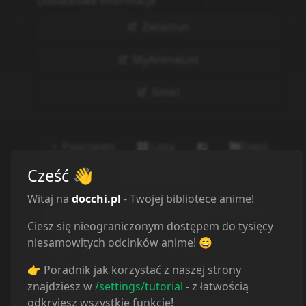
Dodatkowe informacje
Zwiastun
MyAnimeList
Simkl
Poprzedni
Lista
Zgłoś
Cześć
👋
Następny
Witaj na
docchi.pl
- Twojej bibliotece anime!
Ciesz się nieograniczonym dostępem do tysięcy
niesamowitych odcinków anime! 😄
👉 Poradnik jak korzystać z naszej strony
znajdziesz w
/settings/tutorial
- z łatwością
odkryjesz wszystkie funkcje!