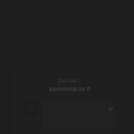
Odcinek 7
Komentarze
0