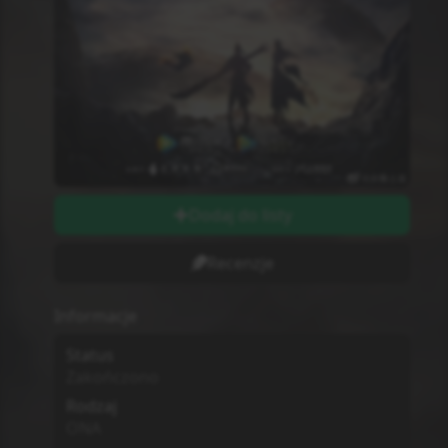
Dodaj do listy
Recenzje
Informacje
Status
Zakończono
Rodzaj
ONA