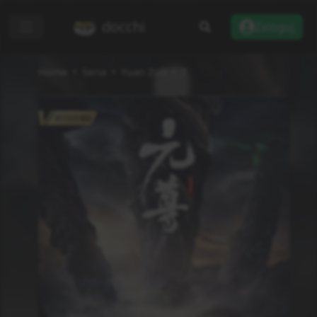
docchi
Zaloguj
Home
Seria
Yuan Zun
7