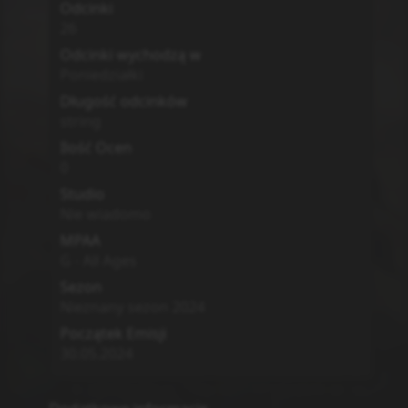
Odcinki
26
Odcinki wychodzą w
Poniedziałki
Długość odcinków
string
Ilość Ocen
0
Studio
Nie wiadomo
MPAA
G - All Ages
Sezon
Nieznany sezon
2024
Początek Emisji
30.05.2024