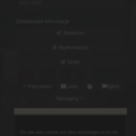
4.07.2022
Dodatkowe informacje
Zwiastun
MyAnimeList
Simkl
Poprzedni
Lista
Zgłoś
Następny