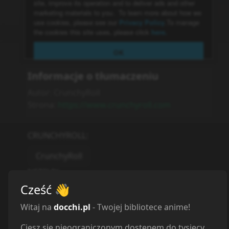
Informacje o tłumaczeniu
Autor:
CrunchyRoll
Strona:
https://www.crunchyroll.com
CRUNCHYROLL
:
CrunchyRoll
NETFLIX
:
Cześć
👋
Netflix
Witaj na
docchi.pl
- Twojej bibliotece anime!
DISNEY+
:
Ciesz się nieograniczonym dostępem do tysięcy