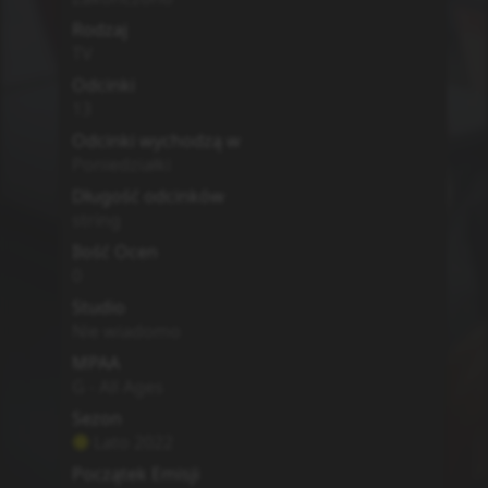
Rodzaj
TV
Odcinki
13
Odcinki wychodzą w
Poniedziałki
Długość odcinków
string
Ilość Ocen
0
Studio
Nie wiadomo
MPAA
G - All Ages
Sezon
Lato
2022
Początek Emisji