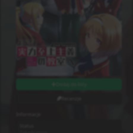
Dodaj do listy
Recenzje
Informacje
Status
Zakończono