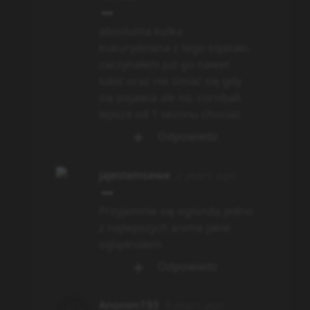
absolutna kulka
kukurydziana z tego kiyataki.
zaczynałem już go nawet
lubić oraz nie śmiać się gdy
się pojawia ale no, cornball.
lepsze od 1 sezonu chociaż
Odpowiedz
jajestemsewe
2 years ago
Przyjemnie się oglonda jedno
z najlepszych anime jakie
oglądnołem
Odpowiedz
Anonim193
4 years ago