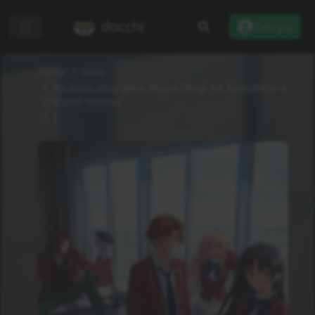
docchi
Zaloguj
Home
Seria
Youkoso Jitsuryoku Shijou Shugi no Kyoushitsu e
(TV) 2nd Season
1