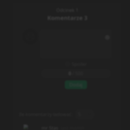
Odcinek 1
Komentarze
3
Spoiler
0
/
500
Dodaj
Ile komentarzy ładować:
5
mr Stas
last month