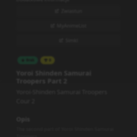
Zwiastun
MyAnimeList
Simkl
Brak
0
Yoroi Shinden Samurai
Troopers Part 2
Yoroi-Shinden Samurai Troopers
Cour 2
Opis
The second part of Yoroi Shinden Samurai
Troopers.