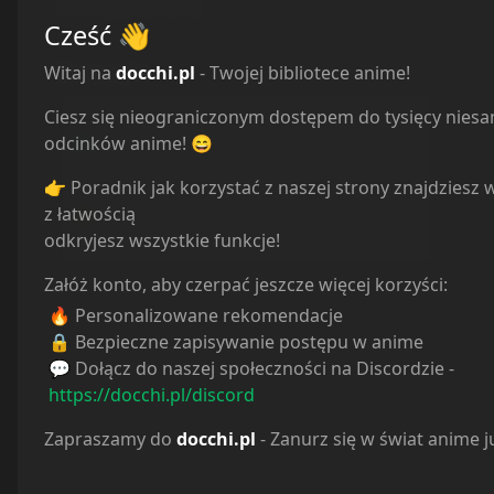
Powiązane serie
Cześć
👋
Statystyki
Witaj na
docchi.pl
- Twojej bibliotece anime!
Ciesz się nieograniczonym dostępem do tysięcy nies
Oglądam
0
odcinków anime! 😄
Obejrzane
0
Porzucone
0
👉 Poradnik jak korzystać z naszej strony znajdziesz 
Planuję
0
z łatwością
Wstrzymane
0
odkryjesz wszystkie funkcje!
Załóż konto, aby czerpać jeszcze więcej korzyści:
🔥 Personalizowane rekomendacje
🔒 Bezpieczne zapisywanie postępu w anime
💬 Dołącz do naszej społeczności na Discordzie -
https://docchi.pl/discord
Zapraszamy do
docchi.pl
- Zanurz się w świat anime j