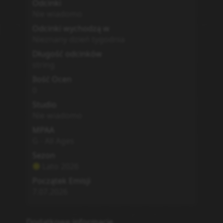
Odcinki
Nie wiadomo
Odcinki wychodzą w
Nieznany dzień tygodnia
Długość odcinków
string
Ilość Ocen
0
Studio
Nie wiadomo
MPAA
G - All Ages
Sezon
Lato
2026
Początek Emisji
7.07.2026
Dodatkowe informacje