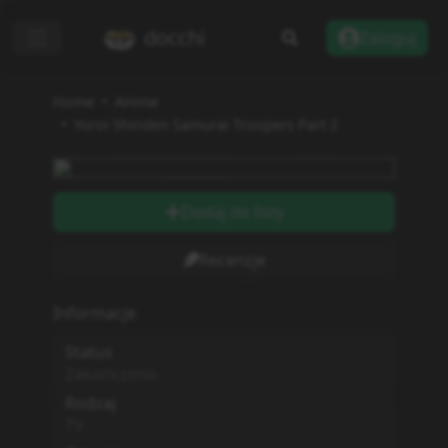
docchi
Zaloguj
Home
Anime
Yoroi Shinden Samurai Troopers Part 2
Dodaj do listy
Recenzje
Informacje
Status
Zakończono
Rodzaj
TV