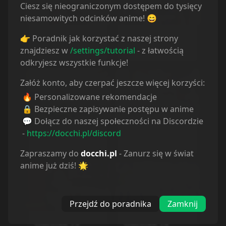
Ciesz się nieograniczonym dostępem do tysięcy
niesamowitych odcinków anime! 😄
Odcinek
69
Odcinek
70
👉 Poradnik jak korzystać z naszej strony
znajdziesz w
/settings/tutorial
- z łatwością
19.11.2022
19.11.2022
odkryjesz wszystkie funkcje!
Załóż konto, aby czerpać jeszcze więcej korzyści:
🔥 Personalizowane rekomendacje
🔒 Bezpieczne zapisywanie postępu w anime
💬 Dołącz do naszej społeczności na Discordzie
Odcinek
71
Odcinek
72
-
https://docchi.pl/discord
19.11.2022
19.11.2022
Zapraszamy do
docchi.pl
- Zanurz się w świat
anime już dziś! 🌟
Przejdź do poradnika
Zamknij
Odcinek
73
Odcinek
74