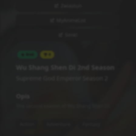
Zwiastun
MyAnimeList
Simkl
Brak
0
Wu Shang Shen Di 2nd Season
Supreme God Emperor Season 2
Opis
The second season of Wu Shang Shen Di.
Action
Adventure
Fantasy