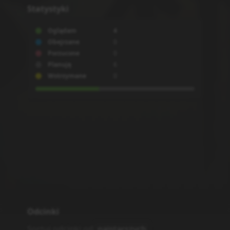
Statystyki
Oglądam
4
Obejrzane
0
Porzucone
0
Planuję
6
Wstrzymane
0
Odcinki
Sortuj odcinki od
najstarszych