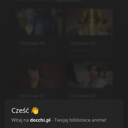
Odcinek
65
Odcinek
66
19.11.2022
19.11.2022
Odcinek
67
Odcinek
68
19.11.2022
19.11.2022
Cześć
👋
Witaj na
docchi.pl
- Twojej bibliotece anime!