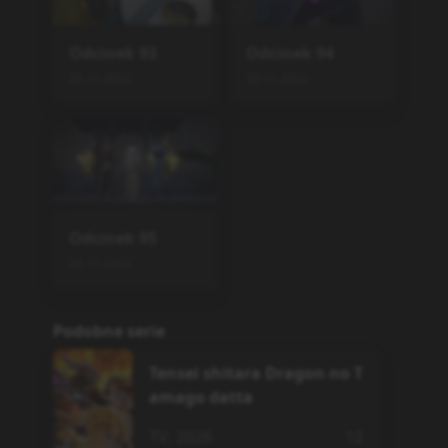
Odcinek
93
Odcinek
94
20.11.2022
20.11.2022
Odcinek
95
20.11.2022
Podobne serie
Tensei shitara Dragon no T
amago datta
TV
,
2026
12