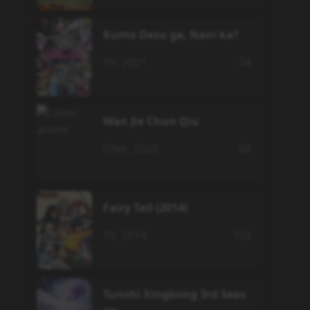
Kumo Desu ga, Nani ka?
TV
,
2021
24
Wan Jie Chun Qiu
ONA
,
2020
56
Fairy Tail (2014)
TV
,
2014
102
Tunshi Xingkong 3rd Seas