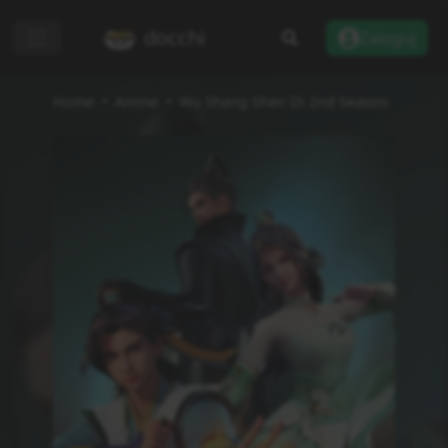
docchi
Zaloguj
Home
Anime
Wu Shang Shen Di 2nd Season