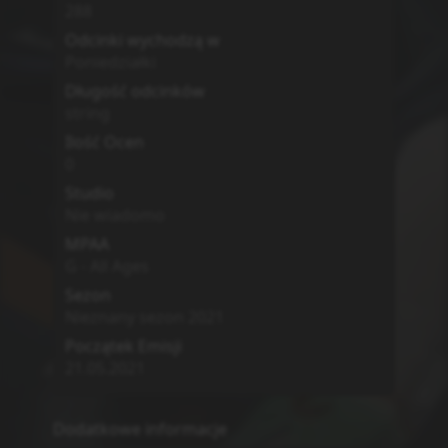
288
Odcinki wychodzą w
Poniedziałki
Długość odcinków
string
Ilość Ocen
0
Studio
Nie wiadomo
MPAA
G - All Ages
Sezon
Nieznany sezon
2021
Początek Emisji
21.05.2021
Dodatkowe informacje