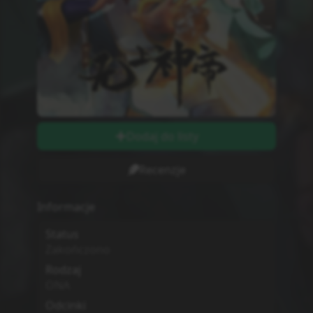
Dodaj do listy
Recenzje
Informacje
Status
Zakończono
Rodzaj
ONA
Odcinki