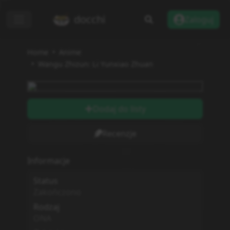
docchi
Zaloguj
Home
Anime
Wangu Zhizun: Li Yunxiao Zhuan
Dodaj do listy
Recenzje
Informacje
Status
Zakończono
Rodzaj
ONA