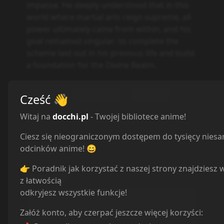
impasse. He deeply understood that in this
world where martial arts reign supreme, all
power ultimately came from within, and his
goal remained singular: to complete the
scheme laid out in his previous life and build
a foundation for the Divine Realm.
Action
Adventure
Fantasy
Cześć
👋
Witaj na
docchi.pl
- Twojej bibliotece anime!
Ciesz się nieograniczonym dostępem do tysięcy nies
Powiązane serie
odcinków anime! 😄
👉 Poradnik jak korzystać z naszej strony znajdziesz 
Statystyki
z łatwością
odkryjesz wszystkie funkcje!
Oglądam
0
Obejrzane
0
Załóż konto, aby czerpać jeszcze więcej korzyści:
Porzucone
0