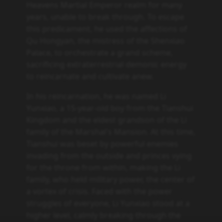
Heavens Martial Emperor realm for many
years, unable to break through. To escape
this predicament, he used the affections of
Qu Hongyan, the mistress of the Shenxiao
Palace, to orchestrate a grand scheme,
sacrificing extraterrestrial demonic energy
to reincarnate and cultivate anew.
In his reincarnation, he was named Li
Yunxiao, a 15-year-old boy from the Tianshui
Kingdom and the eldest grandson of the Li
family of the Marshal's Mansion. At this time,
Tianshui was beset by powerful enemies
invading from the outside and princes vying
for the throne from within, making the Li
family, who held military power, the center of
a vortex of crisis. Faced with the power
struggles of everyone, Li Yunxiao stood at a
higher level, calmly breaking through the