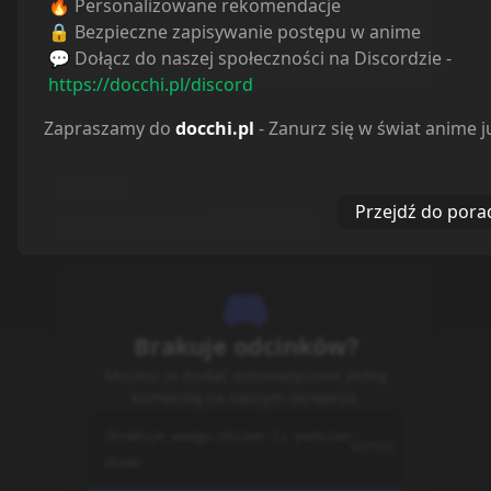
🔥 Personalizowane rekomendacje
Planuję
0
🔒 Bezpieczne zapisywanie postępu w anime
Wstrzymane
0
💬 Dołącz do naszej społeczności na Discordzie -
https://docchi.pl/discord
Zapraszamy do
docchi.pl
- Zanurz się w świat anime j
Odcinki
Przejdź do pora
Sortuj odcinki od
najstarszych
Brakuje odcinków?
Możesz je dodać automatycznie jedną
komendą na naszym serwerze.
/brakuje wangu-zhizun-li-yunxiao-
KOPIUJ
zhuan