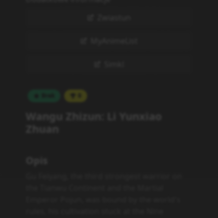
Zwiastun
MyAnimeList
Simkl
Brak
0
Wangu Zhizun: Li Yunxiao
Zhuan
Opis
Gu Feiyang, the third strongest warrior on
the Tianwu Continent and the Martial
Emperor Pojun, was bound by the world's
rules, his cultivation stuck at the Nine