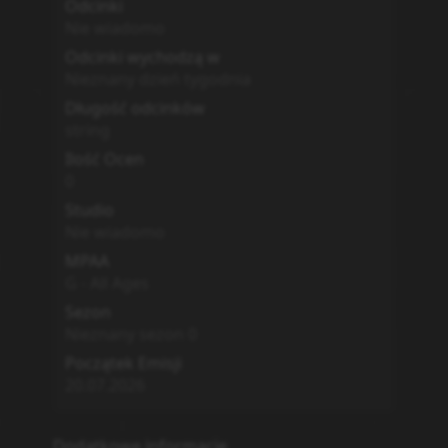
Odcinki
Nie wiadomo
Odcinki wychodzą w
Nieznany dzień tygodnia
Długość odcinków
string
Ilość Ocen
0
Studio
Nie wiadomo
MPAA
G - All Ages
Sezon
Nieznany sezon
0
Początek Emisji
20.07.2026
Dodatkowe informacje