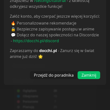
znajdziesz w
/settings/tutorial
- z łatwością
odkryjesz wszystkie funkcje!
Załóż konto, aby czerpać jeszcze więcej korzyści:
🔥 Personalizowane rekomendacje
🔒 Bezpieczne zapisywanie postępu w anime
💬 Dołącz do naszej społeczności na Discordzie
-
https://docchi.pl/discord
Zapraszamy do
docchi.pl
- Zanurz się w świat
anime już dziś! 🌟
Odcinki
Sortuj odcinki od
najstarszych
Przejdź do poradnika
Zamknij
Odcinek
1
Odcinek
2
7.07.2024
14.07.2024
Odcinek
3
Odcinek
4