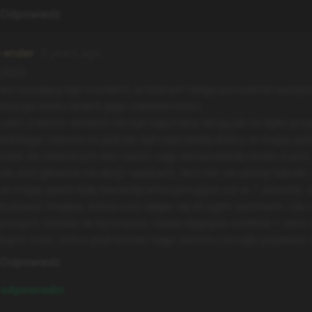
Odpowiedz
e ender
3 years ago
.2023
wzruszający był moment, w którym helga ponownie spotyk
inna po wielu latach jego nieobecności.
sam 2 sezon vinland nie był napchany akcją jak to było pr
edniego sezonu to jednak był naprawdę dobry w mojej opi
mieć że niektórych ten sezon sagi winlandzkiej może zrazić,
nie stoi głównie na akcji i walkach, lecz też na samej fabule i
 w mojej opinii były bardziej emocjonujące niż w 1 sezonie, 
tulować mappe, która ona zajęła się drugim sezonem, nie cz
ycznych zmnian w tej kresce, nadal wygląda solidnie + zer
lnych scen, które pod koniec tego sezonu zaczęły pojawiać c
Odpowiedz
odpowiedzi