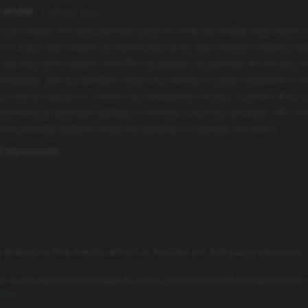
e ender
3 years ago
 jak widać nie wytrzymuje psychicznie na widok martwych cia
 co traci chęć walki, przekonując przy tym swoją rodzinę żeb
 farmę, tymczasem thorfinn próbuje się dostać do knuta, 
mawiać, ale na drodze stają mu żołnierze jego wysokości, k
ru go przepuścić, mimo też mówienia że jest "synem thors
gonista przyjmuje zakład, w którym musi przetrwać 100 ci
nta wtedy będzie mógł się spotkać z samym knutem.
Odpowiedz
y linked to the media which is hosted on 3rd party services.
es w celu usprawnienia dostępu do serwisu, prowadzenia danych statystycznych o
ości
)