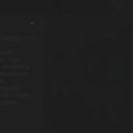
a swojego syna
zypadku
nii, mogę
 ale jednak ta
 jej wątkach,
też
uję jakiś
o cenzurowania
zęściej.