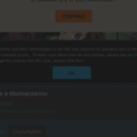
e o tłumaczeniu
yRoll
://www.crunchyroll.com
LL
:
CrunchyRoll