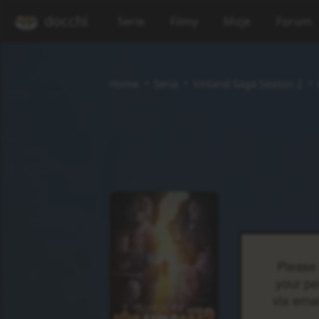
docchi
Serie
Filmy
Moje
Forum
Home
Seria
Vinland Saga Season 2