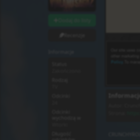
Dodaj do listy
Recenzje
Informacje
Status
Zakończono
Rodzaj
TV
Informacj
Odcinki
24
Autor:
Crunch
Odcinki
Strona:
https
wychodzą w
Wtorki
Długość
CRUNCHYRO
odcinków