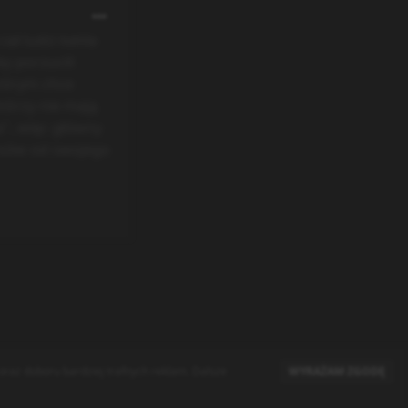
ł ludzi ketila
y porzucili
którym chce
tórzy nie mają
a", więc główny
osów od swojego
raz doboru bardziej trafnych reklam. Dalsze
WYRAŻAM ZGODĘ