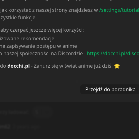
jak korzystać z naszej strony znajdziesz w
/settings/tutoria
zystkie funkcje!
 aby czerpać jeszcze więcej korzyści:
Komentarze
5
lizowane rekomendacje
ne zapisywanie postępu w anime
 naszej społeczności na Discordzie -
https://docchi.pl/disc
 do
docchi.pl
- Zanurz się w świat anime już dziś! 🌟
Spoiler
0
/
500
Przejdź do poradnika
rzy ładować:
5
im62
2 years ago