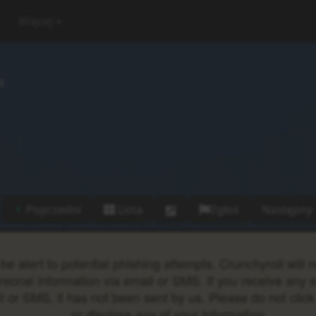
Więcej
8
Poprzedni
Lista
Zgłoś
Następny