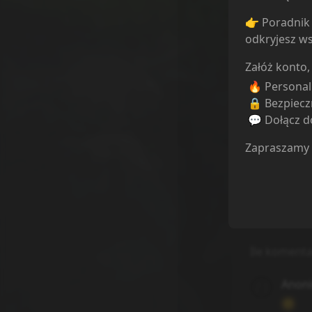
👉 Poradnik 
odkryjesz ws
Załóż konto,
Odcinek 8
🔥 Persona
🔒 Bezpiecz
💬 Dołącz do
Zapraszamy
Ile komenta
Anon
😊