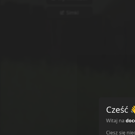
Simkl
Cześć
Witaj na
doc
Ciesz się n