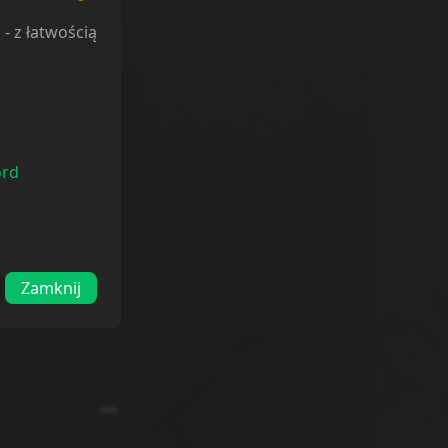
l
- z łatwością
ord
Dodaj
Zamknij