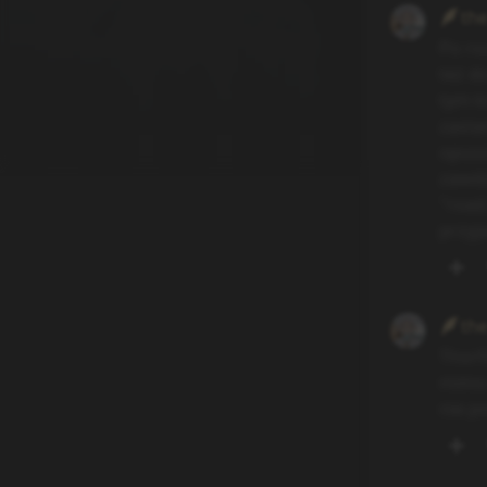
th
Po ro
też d
tym k
zasta
opusz
zawdz
"road
przyja
th
Thorf
mimo 
nie p