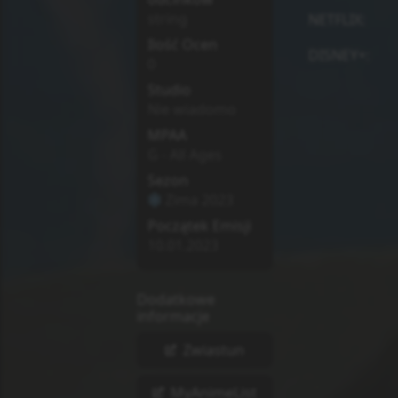
string
NETFLIX
:
Ilość Ocen
DISNEY+
:
0
Studio
Nie wiadomo
MPAA
G - All Ages
Sezon
Zima
2023
Początek Emisji
10.01.2023
Dodatkowe
informacje
Zwiastun
MyAnimeList