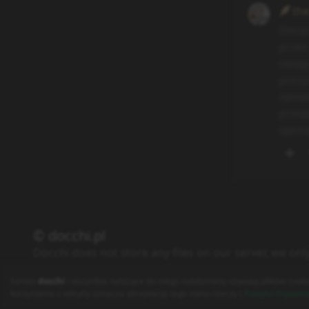
th
Olmar
przez
swoją
poroz
zamia
prota
opone
© docchi.pl
Docchi does not store any files on our server, we onl
Polityka Prywatności
Regulamin
Kontakt
Serwis
docchi
i wszystkie należące do niego subdomeny używają plików cooki
korzystanie z witryny oznacza akceptację tego stanu rzeczy (
Polityka Prywatn