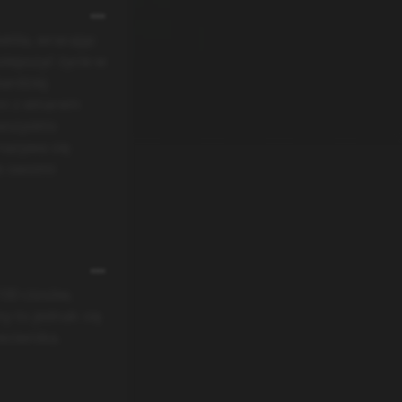
tila, wracając
lepszyć życie w
ardziej
n z einarem
wszyskto
nazywa się
e swoimi
100 ciosów,
y to jednak się
eciwnika.