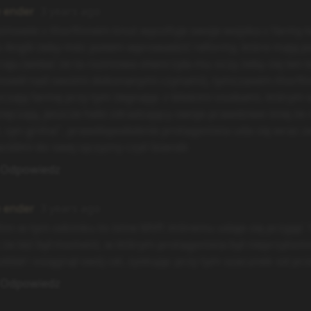
e ender
3 years ago
zmowie z thorfinnem knut wycofuje swoje wojska z farmy ke
o Anglii żeby móc potem wprowadzić reformy, które mają po
raju (widać że ta rozmowa otworzyła mu oczy żeby się ten b
nowił nad swoimi dokonanymi czynami), tymczasem thorfin
czają farmę przy tym żegnając z bliskimi osobami, którym 
ięczają, jeszcze hebi zdradzający swoje prawdziwe imię że 
, syn grima", prawdopodobnie protagonista uda się wraz z
ciółmi do swej ojczyzny czyli Islandii
Odpowiedz
e ender
3 years ago
inn w tym odcinku to istne MVP, któremu udaje się przyjąć 
że też był moment, w którym protagonista był nieprzytomn
oddał i osiągnął swój cel, zyskując przy tym szacunek od prz
Odpowiedz