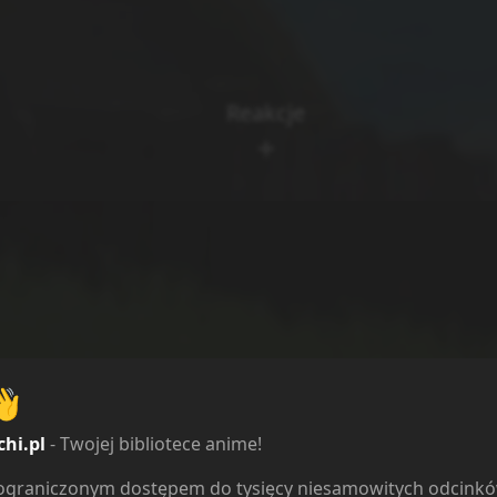
Reakcje
👋
chi.pl
- Twojej bibliotece anime!
ieograniczonym dostępem do tysięcy niesamowitych odcink