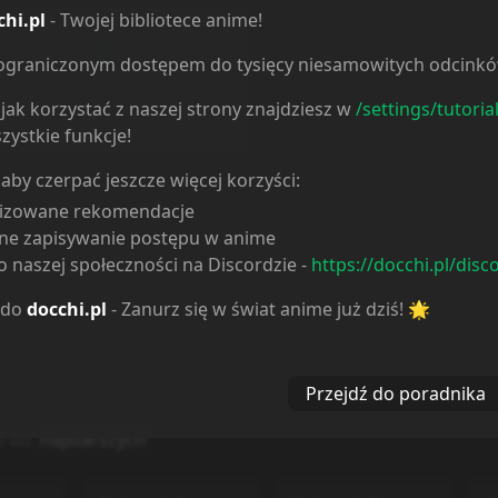
chi.pl
- Twojej bibliotece anime!
10
e
5
ieograniczonym dostępem do tysięcy niesamowitych odcink
e
0
15
jak korzystać z naszej strony znajdziesz w
/settings/tutoria
ne
1
zystkie funkcje!
 aby czerpać jeszcze więcej korzyści:
lizowane rekomendacje
ne zapisywanie postępu w anime
 naszej społeczności na Discordzie -
https://docchi.pl/disc
 do
docchi.pl
- Zanurz się w świat anime już dziś! 🌟
Przejdź do poradnika
i od
najstarszych