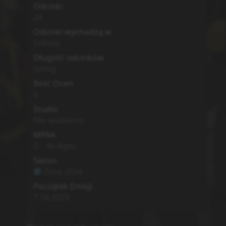
Odcinki
24
Odcinki wychodzą w
Soboty
Długość odcinków
string
Ilość Ocen
0
Studio
Nie wiadomo
MPAA
G - All Ages
Sezon
Zima
2024
Początek Emisji
7.10.2023