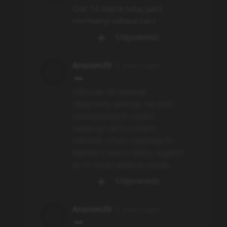
Odc 14 dajcie tutaj jakiś
normalny odtwarzacz
Odpowiedz
Anonim39
2 years ago
Odcinek 24 właśnie
obejrzany, patrząc na ilość
niewiadomych ciężko
uwierzyć że to ostatni
odcinek i mam nadzieję że
będzie 2 sezon, który wyjaśni
to co teraz właśnie zaszło
Odpowiedz
Anonim39
2 years ago