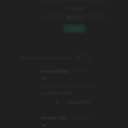
Spoiler
0
/
500
Dodaj
Ile komentarzy ładować:
5
Anonim87bb
last year
andy w czarnych włosach
wygląda lepiej
Odpowiedz
Anonim188
2 years ago