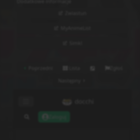
Dodatkowe informacje
Zwiastun
MyAnimeList
Simkl
Poprzedni
Lista
Zgłoś
Następny