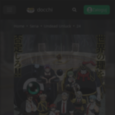
docchi
Zaloguj
Home
Seria
Undead Unluck
24