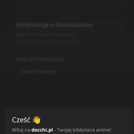
Informacje o tłumaczeniu
Autor:
Odcinek nie istnieje.
Strona:
https://docchi.pl/404
BRAK ODTWARZACZA
:
Autor nieznany
Cześć
👋
Witaj na
docchi.pl
- Twojej bibliotece anime!