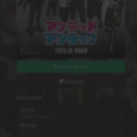
Dodaj do listy
Recenzje
Informacje
Status
Zakończono
Rodzaj
TV