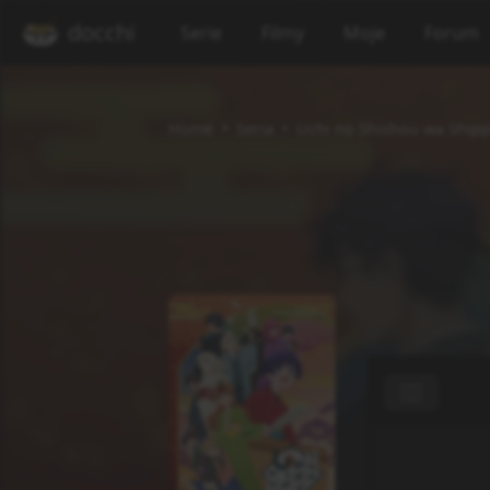
docchi
Serie
Filmy
Moje
Forum
Home
Seria
Uchi no Shishou wa Shipp