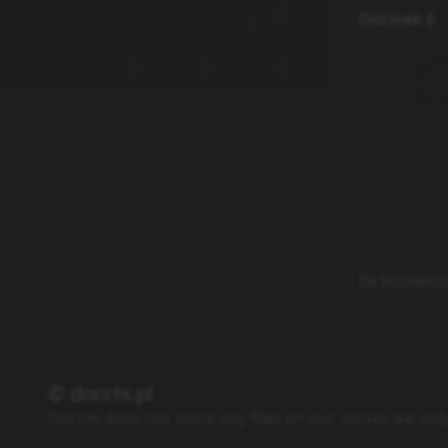
Odcinek 6
Ile komenta
© docchi.pl
Docchi does not store any files on our server, we onl
Polityka Prywatności
Regulamin
Kontakt