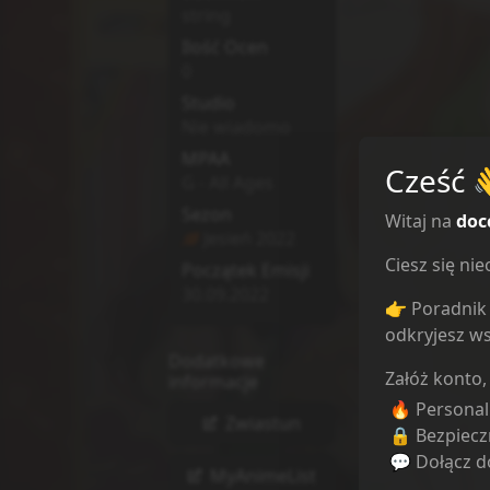
string
Ilość Ocen
0
Studio
Nie wiadomo
MPAA
Cześć
G - All Ages
Sezon
Witaj na
doc
Jesień
2022
Ciesz się n
Początek Emisji
30.09.2022
👉 Poradnik 
odkryjesz ws
Dodatkowe
Załóż konto,
informacje
🔥 Persona
Zwiastun
🔒 Bezpiecz
💬 Dołącz do
MyAnimeList