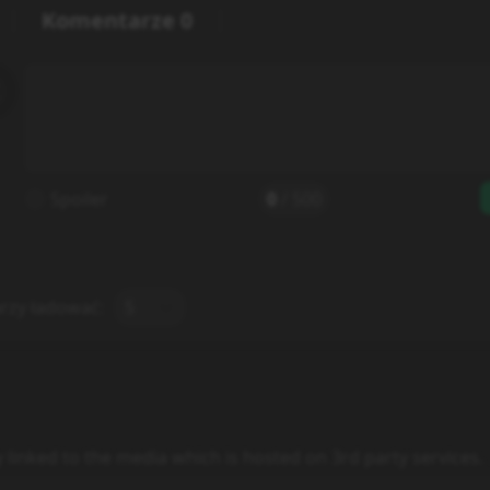
Komentarze
0
Spoiler
0
/
500
rzy ładować:
5
y linked to the media which is hosted on 3rd party services.