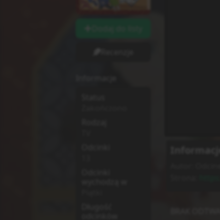
Dodaj do listy
Recenzje
Informacje
Status
Zakończono
Rodzaj
TV
Odcinki
Informacj
13
Autor:
Odcine
Odcinki
Strona:
https
wychodzą w
Piątki
Długość
BRAK ODTWA
odcinków