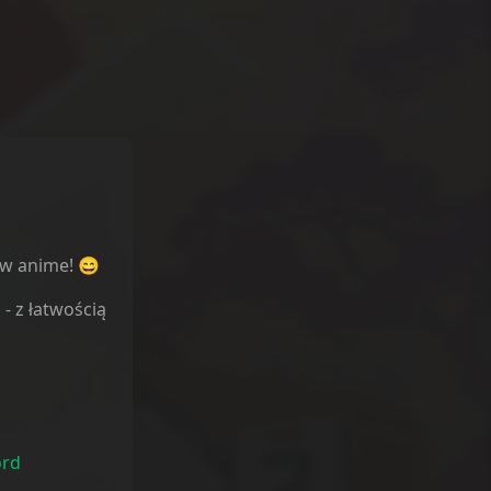
ów anime! 😄
l
- z łatwością
ord