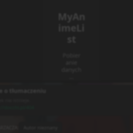
e o tłumaczeniu
k nie istnieje.
://docchi.pl/404
RZACZA
:
Autor nieznany