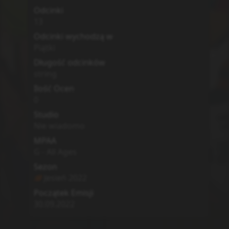
Odcinki
13
Odcinki wychodzą w
Piątki
Długość odcinków
string
Ilość Ocen
0
Studio
Nie wiadomo
MPAA
G - All Ages
Sezon
Jesień
2022
Początek Emisji
30.09.2022