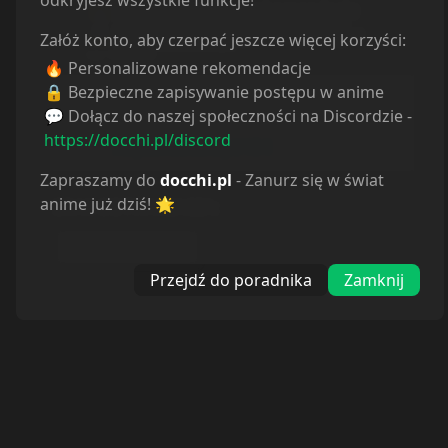
Załóż konto, aby czerpać jeszcze więcej korzyści:
🔥 Personalizowane rekomendacje
Informacje o tłumaczeniu
🔒 Bezpieczne zapisywanie postępu w anime
💬 Dołącz do naszej społeczności na Discordzie -
Autor:
Odcinek nie istnieje.
https://docchi.pl/discord
Strona:
https://docchi.pl/404
Zapraszamy do
docchi.pl
- Zanurz się w świat
anime już dziś! 🌟
BRAK ODTWARZACZA
:
Autor nieznany
Przejdź do poradnika
Zamknij