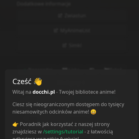
Dodatkowe informacje
Zwiastun
MyAnimeList
Simkl
Poprzedni
Lista
Zgłoś
Cześć
👋
Następny
Witaj na
docchi.pl
- Twojej bibliotece anime!
Ciesz się nieograniczonym dostępem do tysięcy
niesamowitych odcinków anime! 😄
👉 Poradnik jak korzystać z naszej strony
znajdziesz w
/settings/tutorial
- z łatwością
odkryjesz wszystkie funkcje!