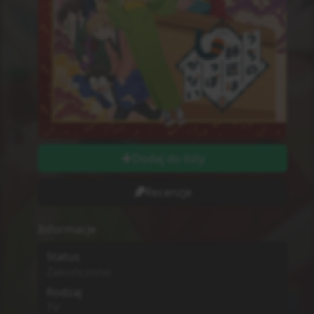
Dodaj do listy
Recenzje
Informacje
Status
Zakończono
Rodzaj
TV