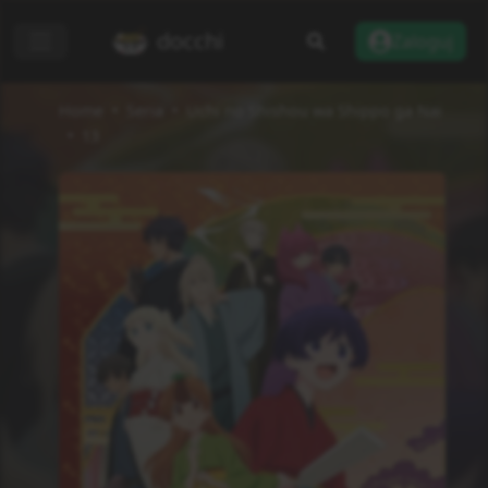
docchi
Zaloguj
Home
Seria
Uchi no Shishou wa Shippo ga Nai
13