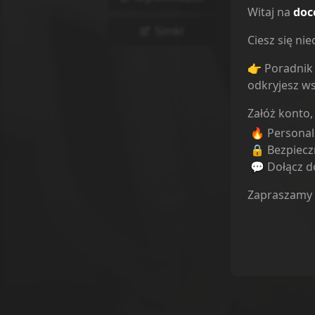
Witaj na
doc
Simkl
Ciesz się n
👉 Poradnik 
odkryjesz ws
Załóż konto,
🔥 Persona
🔒 Bezpiecz
💬 Dołącz do
Zapraszamy