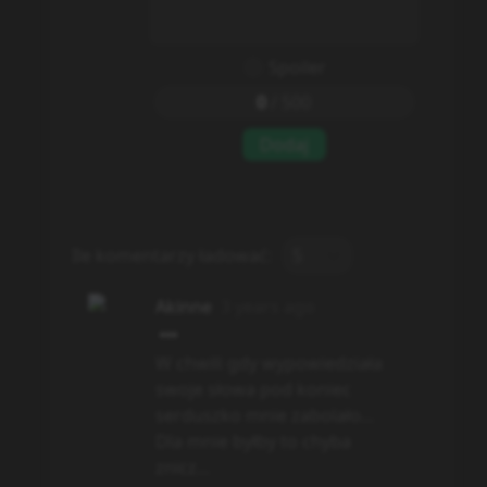
Spoiler
0
/
500
Dodaj
Ile komentarzy ładować:
5
Akinne
3 years ago
W chwili gdy wypowiedziała
swoje słowa pod koniec
serduszko mnie zabolało...
Dla mnie byłby to chyba
znicz...