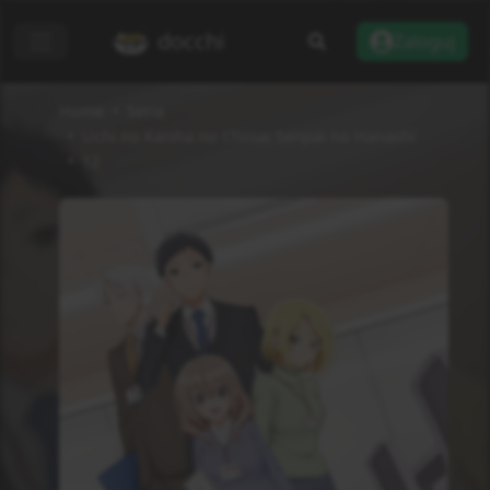
docchi
Zaloguj
Home
Seria
Uchi no Kaisha no Chiisai Senpai no Hanashi
12