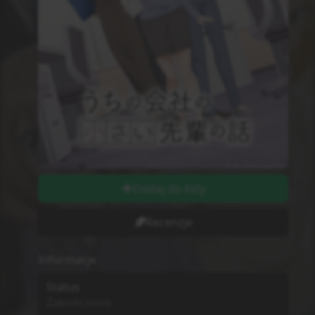
Dodaj do listy
Recenzje
Informacje
Status
Zakończono