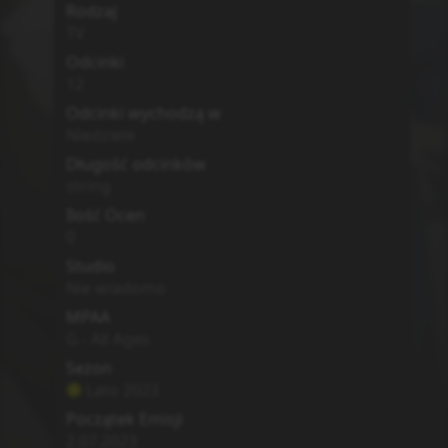
Rodzaj
TV
Odcinki
12
Odcinki wychodzą w
Niedziele
Długość odcinków
string
Ilość Ocen
0
Studio
Nie wiadomo
MPAA
G - All Ages
Sezon
Lato
2023
Początek Emisji
2.07.2023