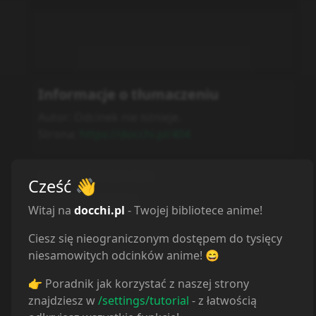
Informacje o tłumaczeniu
Autor:
Odcinek nie istnieje.
Strona:
https://docchi.pl/404
BRAK ODTWARZACZA
:
Cześć
👋
Autor nieznany
Witaj na
docchi.pl
- Twojej bibliotece anime!
Ciesz się nieograniczonym dostępem do tysięcy
niesamowitych odcinków anime! 😄
👉 Poradnik jak korzystać z naszej strony
znajdziesz w
/settings/tutorial
- z łatwością