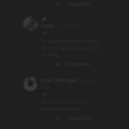
Odpowiedz
Darko
3 years ago
Se uświadomiłem że mam
większe cyce od niej... Pora
na siłkę...
Odpowiedz
Inver_ShaRingan
3 years
ago
To anime to CUDO !!
Subarashi Kawaii !!
Odpowiedz