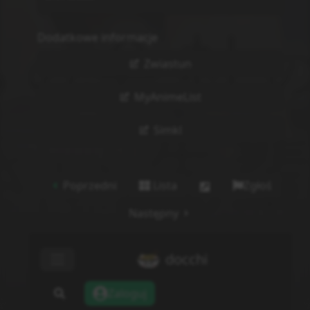
Dodatkowe informacje
Zwiastun
MyAnimeList
Simkl
Poprzedni
Lista
Zgłoś
Następny