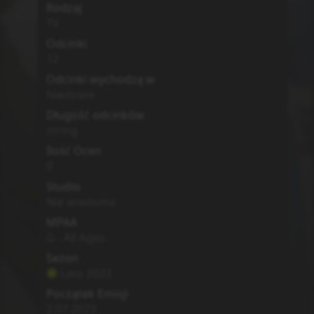
Rodzaj
TV
Odcinki
12
Odcinki wychodzą w
Niedziele
Długość odcinków
string
Ilość Ocen
0
Studio
Nie wiadomo
MPAA
G - All Ages
Sezon
Lato
2023
Początek Emisji
2.07.2023