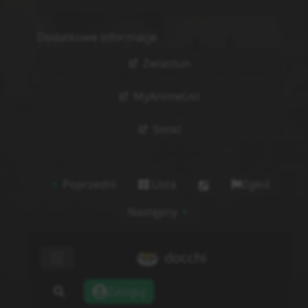
Dodatkowe informacje
Zwiastun
MyAnimeList
Simkl
Poprzedni
Lista
Zgłoś
Następny