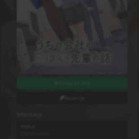
Dodaj do listy
Recenzje
Informacje
Status
Zakończono