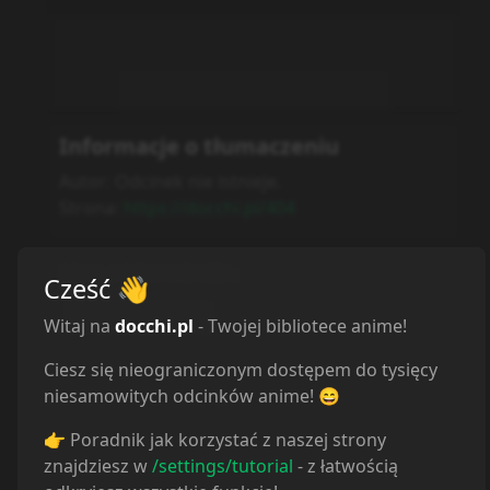
Informacje o tłumaczeniu
Autor:
Odcinek nie istnieje.
Strona:
https://docchi.pl/404
BRAK ODTWARZACZA
:
Cześć
👋
Autor nieznany
Witaj na
docchi.pl
- Twojej bibliotece anime!
Ciesz się nieograniczonym dostępem do tysięcy
niesamowitych odcinków anime! 😄
👉 Poradnik jak korzystać z naszej strony
znajdziesz w
/settings/tutorial
- z łatwością