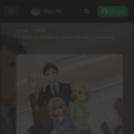
docchi
Zaloguj
Home
Seria
Uchi no Kaisha no Chiisai Senpai no Hanashi
11