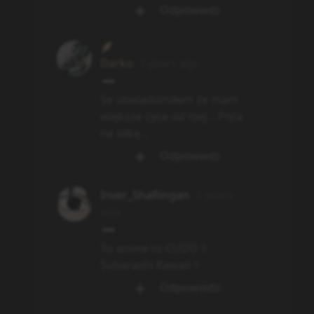
Odpowiedz
Darko
3 years ago
Se uświadomiłem że mam
większe cyce od niej... Pora
na siłkę...
Odpowiedz
Inver_ShaRingan
3 years
ago
To anime to CUDO !!
Subarashi Kawaii !!
Odpowiedz