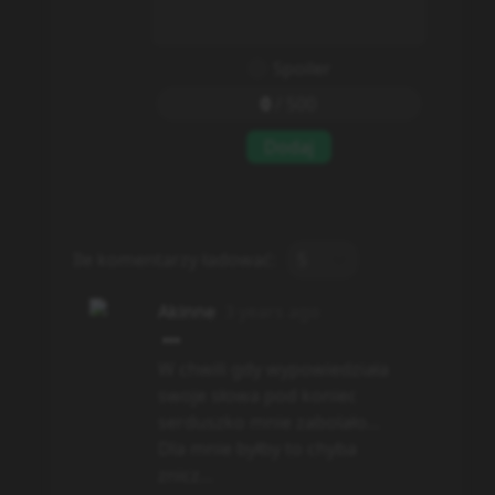
Spoiler
0
/
500
Dodaj
Ile komentarzy ładować:
5
Akinne
3 years ago
W chwili gdy wypowiedziała
swoje słowa pod koniec
serduszko mnie zabolało...
Dla mnie byłby to chyba
znicz...