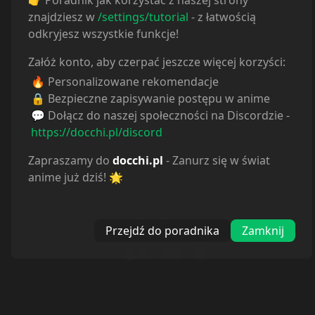
znajdziesz w
/settings/tutorial
- z łatwością
odkryjesz wszystkie funkcje!
Załóż konto, aby czerpać jeszcze więcej korzyści:
🔥 Personalizowane rekomendacje
🔒 Bezpieczne zapisywanie postępu w anime
💬 Dołącz do naszej społeczności na Discordzie -
https://docchi.pl/discord
Zapraszamy do
docchi.pl
- Zanurz się w świat
anime już dziś! 🌟
Reakcje
Przejdź do poradnika
Zamknij
4
1
🔥
❤️