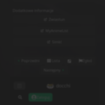
Dodatkowe informacje
Zwiastun
MyAnimeList
Simkl
Poprzedni
Lista
Zgłoś
Następny