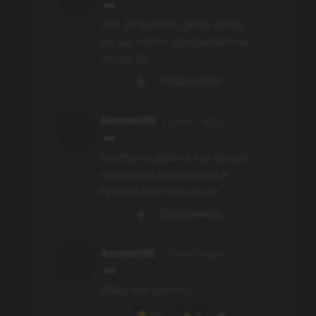
odc 20 wkoncu jakas akcja,
bo juz sezon spisywalem na
straty xD
Odpowiedz
Anonim39
2 years ago
trochę to dziwne raz docchi
obsługuje wolfstream a
tydzień później już nie
Odpowiedz
Anonim96
2 years ago
Słaby ten sezon....
10
4
👎
👍