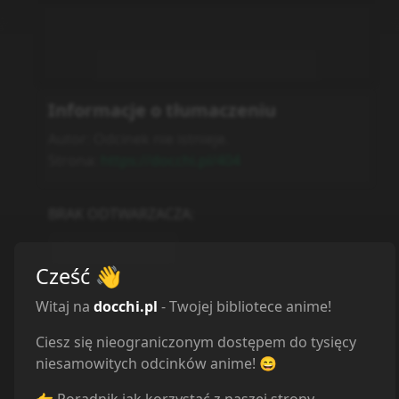
Informacje o tłumaczeniu
Autor:
Odcinek nie istnieje.
Strona:
https://docchi.pl/404
BRAK ODTWARZACZA
:
Autor nieznany
Cześć
👋
Witaj na
docchi.pl
- Twojej bibliotece anime!
Ciesz się nieograniczonym dostępem do tysięcy
niesamowitych odcinków anime! 😄
👉 Poradnik jak korzystać z naszej strony