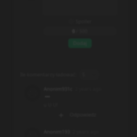
Spoiler
0
/
500
Dodaj
Ile komentarzy ładować:
5
Anonim931c
2 years ago
u U U!
Odpowiedz
Anonim193
2 years ago