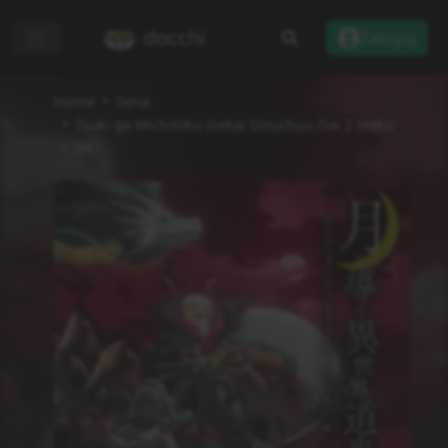
docchi
Zaloguj
Home
Seria
Tsuki ga Michibiku Isekai Douchuu Dai 2 Maku
24