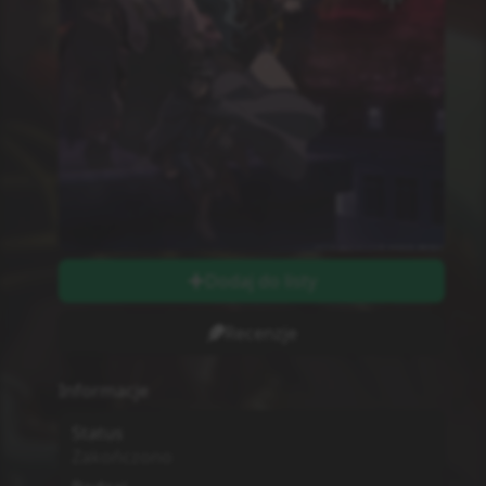
Dodaj do listy
Recenzje
Informacje
Status
Zakończono