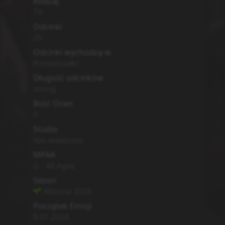
Rodzaj
TV
Odcinki
25
Odcinki wychodzą w
Poniedziałki
Długość odcinków
string
Ilość Ocen
0
Studio
Nie wiadomo
MPAA
G - All Ages
Sezon
Wiosna
2024
Początek Emisji
8.01.2024