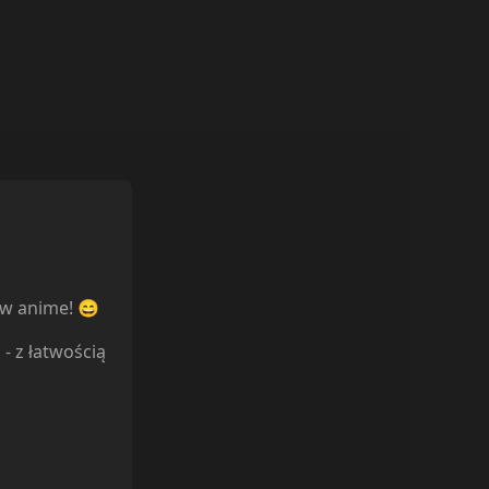
ów anime! 😄
l
- z łatwością