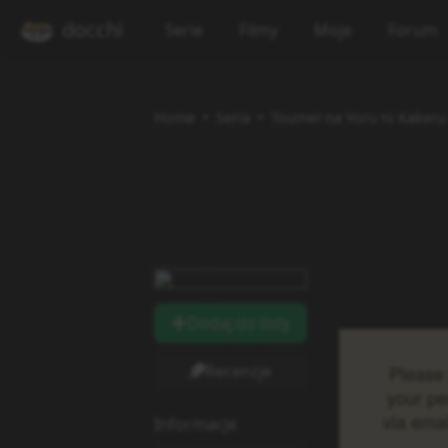
docchi
Serie
Filmy
Moje
Forum
Home
Seria
Toumei na Yoru ni Kakeru 
Dodaj do listy
Recenzje
Informacje