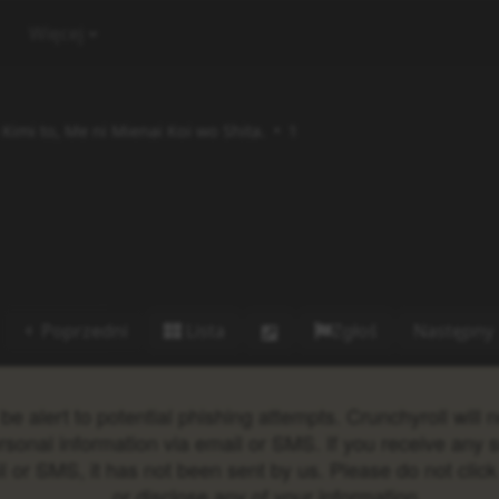
Więcej
Kimi to, Me ni Mienai Koi wo Shita.
1
Poprzedni
Lista
Zgłoś
Następny