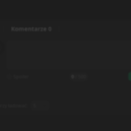
Komentarze
0
Spoiler
0
/
500
rzy ładować:
5