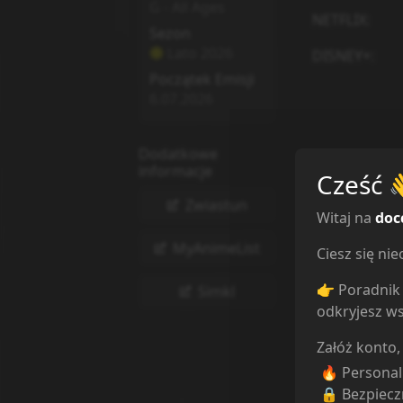
G - All Ages
NETFLIX
:
Sezon
Lato
2026
DISNEY+
:
Początek Emisji
6.07.2026
Dodatkowe
informacje
Cześć
Zwiastun
Witaj na
doc
MyAnimeList
Ciesz się n
👉 Poradnik 
Simkl
odkryjesz ws
Załóż konto,
🔥 Persona
🔒 Bezpiecz