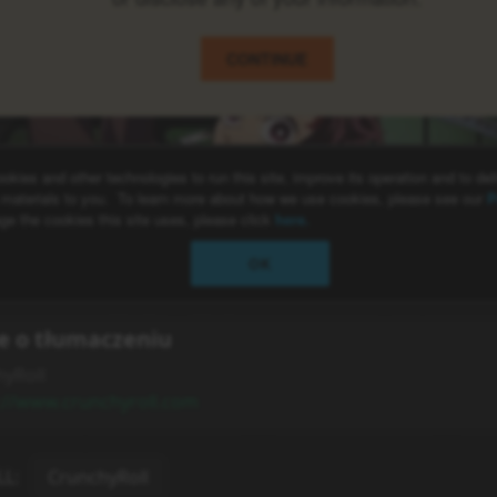
e o tłumaczeniu
yRoll
://www.crunchyroll.com
LL
:
CrunchyRoll