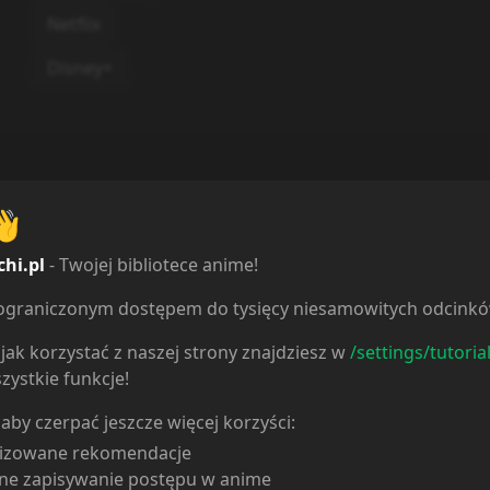
Netflix
Disney+
👋
chi.pl
- Twojej bibliotece anime!
ieograniczonym dostępem do tysięcy niesamowitych odcink
jak korzystać z naszej strony znajdziesz w
/settings/tutoria
zystkie funkcje!
 aby czerpać jeszcze więcej korzyści:
lizowane rekomendacje
ne zapisywanie postępu w anime