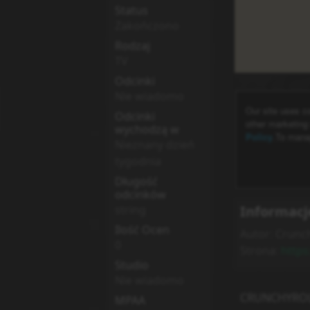
Status
Zakończono
Rodzaj
TV
Odcinki
Nie wiadomo
Odcinki
wychodzą w
Nieznany dzień
tygodnia
Długość
odcinków
Informacj
string
Ilość Ocen
Autor:
Crunch
0
Strona:
https
Studio
Nie wiadomo
CRUNCHYRO
MPAA