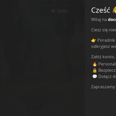
Cześć
Simkl
Witaj na
doc
Ciesz się n
👉 Poradnik 
odkryjesz ws
Załóż konto,
🔥 Persona
🔒 Bezpiecz
💬 Dołącz do
Zapraszamy