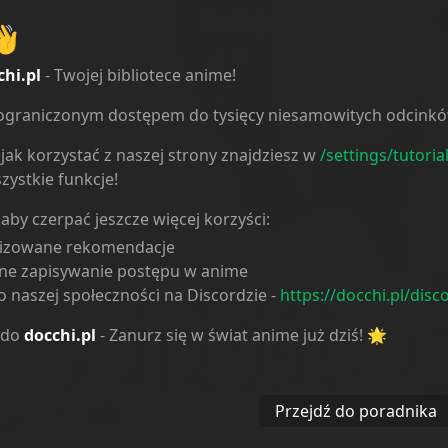
Reakcje
👋
chi.pl
- Twojej bibliotece anime!
ieograniczonym dostępem do tysięcy niesamowitych odcink
jak korzystać z naszej strony znajdziesz w
/settings/tutoria
zystkie funkcje!
 aby czerpać jeszcze więcej korzyści:
lizowane rekomendacje
ne zapisywanie postępu w anime
 naszej społeczności na Discordzie -
https://docchi.pl/disc
 do
docchi.pl
- Zanurz się w świat anime już dziś! 🌟
Przejdź do poradnika