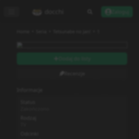
docchi
Zaloguj
Home
Seria
Tetsunabe no Jan!
1
Dodaj do listy
Recenzje
Informacje
Status
Zakończono
Rodzaj
TV
Odcinki