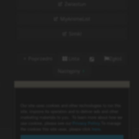
Zwiastun
MyAnimeList
Simkl
Poprzedni
Lista
Zgłoś
Następny