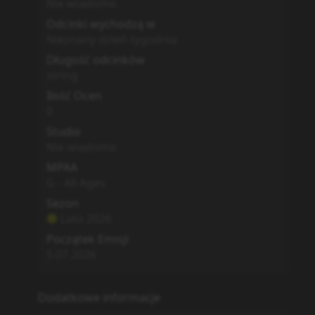
Nie wiadomo
Odcinki wychodzą w
Nieznany dzień tygodnia
Długość odcinków
string
Ilość Ocen
0
Studio
Nie wiadomo
MPAA
G - All Ages
Sezon
Lato
2026
Początek Emisji
5.07.2026
Dodatkowe informacje