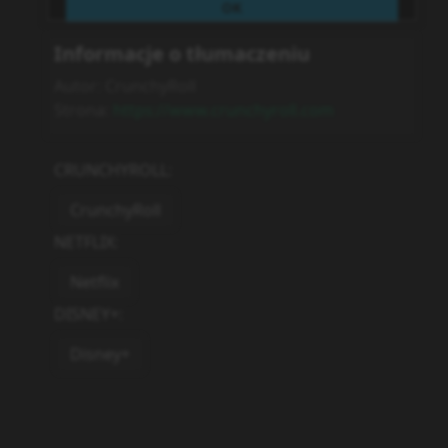
Informacje o tłumaczeniu
Autor:
CrunchyRoll
Strona:
https://www.crunchyroll.com
CRUNCHYROLL
:
CrunchyRoll
NETFLIX
:
Netflix
DISNEY+
:
Disney+