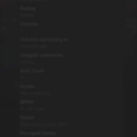
Rodzaj
Movie
Odcinki
1
Odcinki wychodzą w
Poniedziałki
Długość odcinków
string
Ilość Ocen
0
Studio
Nie wiadomo
MPAA
G - All Ages
Sezon
Nieznany sezon
2021
Początek Emisji