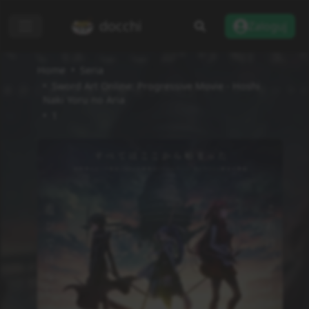
docchi
Zaloguj
Home
Seria
Sword Art Online: Progressive Movie - Hoshi
Naki Yoru no Aria
1