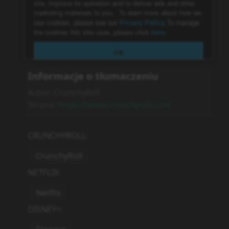
Informacje o tłumaczeniu
Autor:
CrunchyRoll
Strona:
https://www.crunchyroll.com
CRUNCHYROLL
:
CrunchyRoll
NETFLIX
:
Netflix
DISNEY+
: