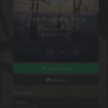
Dodaj do listy
Recenzje
Informacje
Status
Zakończono