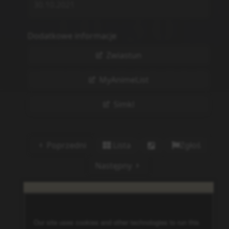
30.10.2021
Dodatkowe informacje
Zwiastun
MyAnimeList
Simkl
Poprzedni
Lista
Zgłoś
Następny