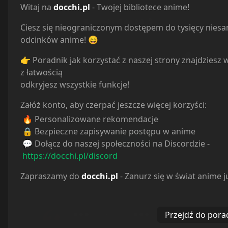
Witaj na
docchi.pl
- Twojej bibliotece anime!
Odcinek 1
Komentarze
5
Ciesz się nieograniczonym dostępem do tysięcy nies
odcinków anime! 😄
👉 Poradnik jak korzystać z naszej strony znajdziesz 
z łatwością
odkryjesz wszystkie funkcje!
Spoiler
Załóż konto, aby czerpać jeszcze więcej korzyści:
0
/
500
🔥 Personalizowane rekomendacje
🔒 Bezpieczne zapisywanie postępu w anime
Dodaj
💬 Dołącz do naszej społeczności na Discordzie -
https://docchi.pl/discord
Zapraszamy do
docchi.pl
- Zanurz się w świat anime j
Ile komentarzy ładować:
5
☬☬☬𝕄𝔼ℝ𝔼𝕋𝕊𝕌☬☬☬
2 years
Przejdź do pora
ago