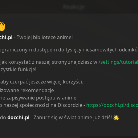
Reakcje
👋
chi.pl
- Twojej bibliotece anime!
ieograniczonym dostępem do tysięcy niesamowitych odcink
jak korzystać z naszej strony znajdziesz w
/settings/tutoria
zystkie funkcje!
 aby czerpać jeszcze więcej korzyści:
lizowane rekomendacje
ne zapisywanie postępu w anime
 naszej społeczności na Discordzie -
https://docchi.pl/disc
 do
docchi.pl
- Zanurz się w świat anime już dziś! 🌟