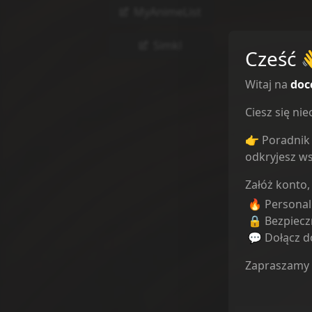
MyAnimeList
Simkl
Cześć
Witaj na
doc
Ciesz się n
👉 Poradnik 
odkryjesz ws
Załóż konto,
🔥 Persona
🔒 Bezpiecz
💬 Dołącz do
Zapraszamy