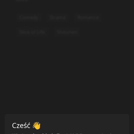
Comedy
Drama
Romance
Slice of Life
Shounen
Cześć
👋