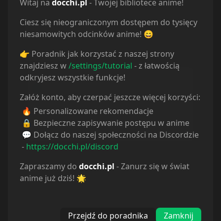
Witaj na
docchi.pl
- Twojej bibliotece anime!
Powiązane serie
Ciesz się nieograniczonym dostępem do tysięcy
niesamowitych odcinków anime! 😄
Statystyki
👉 Poradnik jak korzystać z naszej strony
znajdziesz w
Oglądam
/settings/tutorial
10
- z łatwością
Obejrzane
0
odkryjesz wszystkie funkcje!
Porzucone
0
Załóż konto, aby czerpać jeszcze więcej korzyści:
Planuję
0
Wstrzymane
0
🔥 Personalizowane rekomendacje
🔒 Bezpieczne zapisywanie postępu w anime
💬 Dołącz do naszej społeczności na Discordzie
-
https://docchi.pl/discord
Zapraszamy do
docchi.pl
- Zanurz się w świat
anime już dziś! 🌟
Przejdź do poradnika
Zamknij