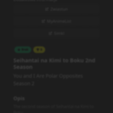
Zwiastun
MyAnimeList
Simkl
Brak
0
Seihantai na Kimi to Boku 2nd
Season
You and I Are Polar Opposites
Season 2
Opis
The second season of Seihantai na Kimi to
Boku.