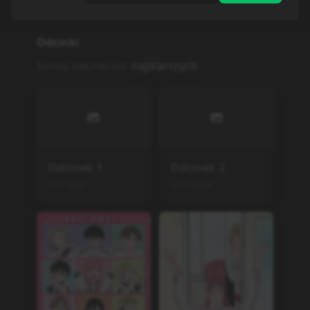
Odcinki
Sortuj odcinki od
najstarszych
Odcinek
1
Odcinek
2
5.07.2026
12.07.2026
Odcinek
3
Odcinek
4
19.07.2026
28.07.2026
Odcinek
5
2.08.2026
Podobne serie