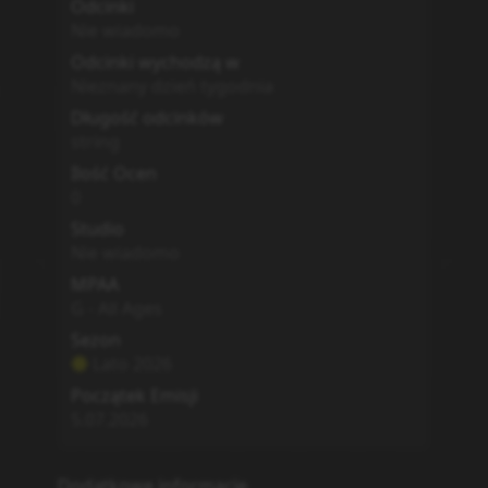
Nie wiadomo
Odcinki wychodzą w
Nieznany dzień tygodnia
Długość odcinków
string
Ilość Ocen
0
Studio
Nie wiadomo
MPAA
G - All Ages
Sezon
Lato
2026
Początek Emisji
5.07.2026
Dodatkowe informacje