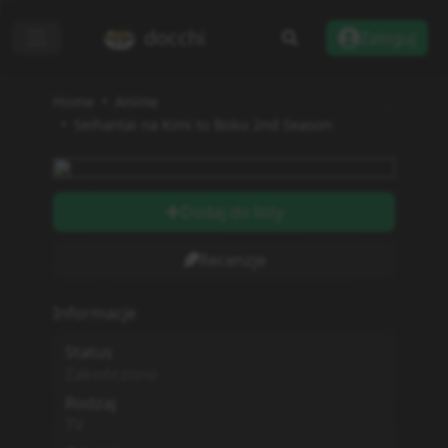
docchi
Zaloguj
Home
Anime
Seihantai na Kimi to Boku 2nd Season
Dodaj do listy
Recenzje
Informacje
Status
Zakończono
Rodzaj
TV
Odcinki