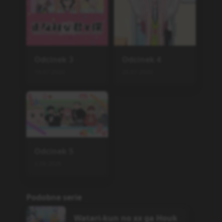
Watari-kun no xx ga Houk
ai Sunzen
TV
,
2025
24
Hanazakari no Kimitachi e
2nd Season
TV
,
2026
Skip Beat!
Skip Beat!
TV
,
2008
25
Dakaretai Otoko 1-i ni Odo
sarete Imasu.
TV
,
2018
13