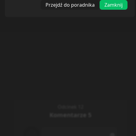
Przejdź do poradnika
Zamknij
Odcinek 12
Komentarze
5