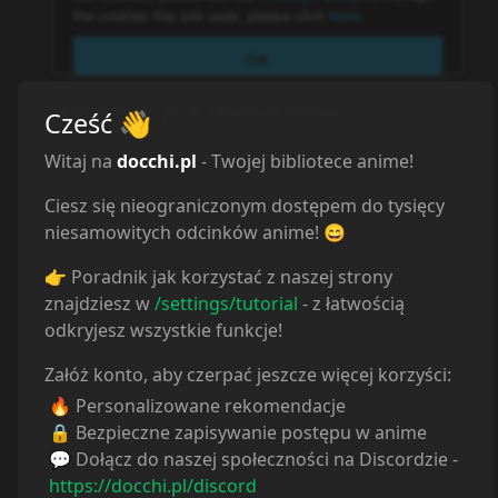
Informacje o tłumaczeniu
Cześć
👋
Autor:
CrunchyRoll
Witaj na
docchi.pl
- Twojej bibliotece anime!
Strona:
https://www.crunchyroll.com
Ciesz się nieograniczonym dostępem do tysięcy
niesamowitych odcinków anime! 😄
CRUNCHYROLL
:
👉 Poradnik jak korzystać z naszej strony
CrunchyRoll
znajdziesz w
/settings/tutorial
- z łatwością
NETFLIX
:
odkryjesz wszystkie funkcje!
Netflix
Załóż konto, aby czerpać jeszcze więcej korzyści:
DISNEY+
:
🔥 Personalizowane rekomendacje
🔒 Bezpieczne zapisywanie postępu w anime
Disney+
💬 Dołącz do naszej społeczności na Discordzie -
https://docchi.pl/discord