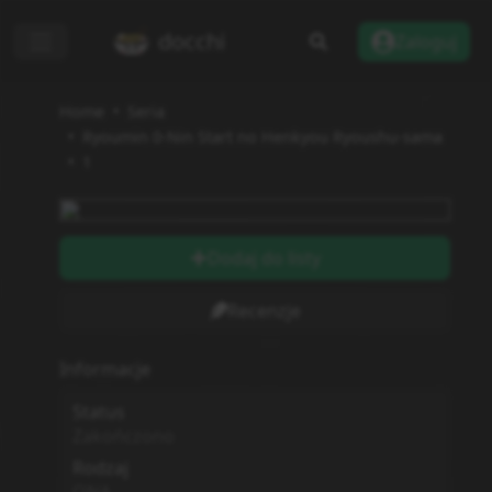
docchi
Zaloguj
Home
Seria
Ryoumin 0-Nin Start no Henkyou Ryoushu-sama
1
Dodaj do listy
Recenzje
Informacje
Status
Zakończono
Rodzaj