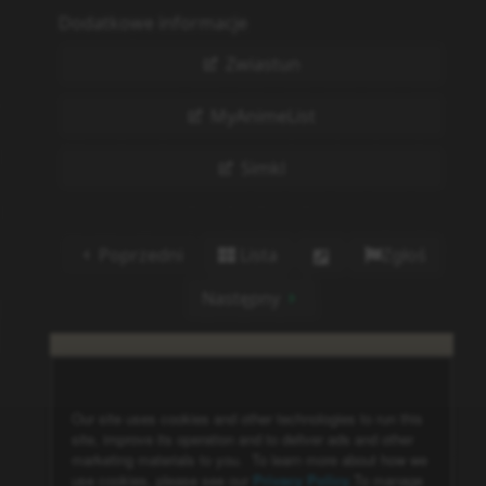
Dodatkowe informacje
Zwiastun
MyAnimeList
Simkl
Poprzedni
Lista
Zgłoś
Następny