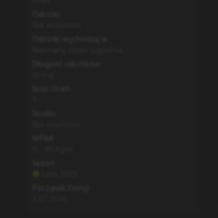
ONA
Odcinki
Nie wiadomo
Odcinki wychodzą w
Nieznany dzień tygodnia
Długość odcinków
string
Ilość Ocen
0
Studio
Nie wiadomo
MPAA
G - All Ages
Sezon
Lato
2026
Początek Emisji
3.07.2026