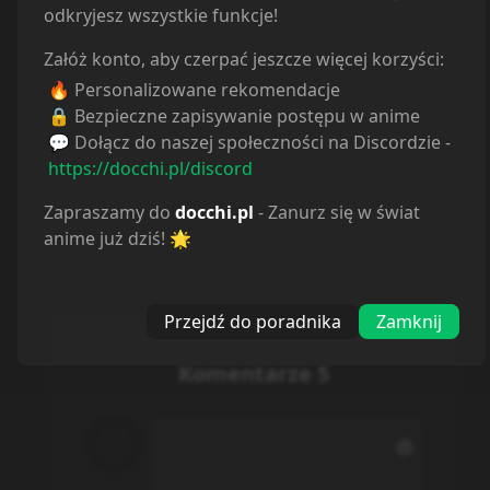
odkryjesz wszystkie funkcje!
0
/
500
Załóż konto, aby czerpać jeszcze więcej korzyści:
Dodaj
🔥 Personalizowane rekomendacje
🔒 Bezpieczne zapisywanie postępu w anime
💬 Dołącz do naszej społeczności na Discordzie -
https://docchi.pl/discord
Ile komentarzy ładować:
5
Zapraszamy do
docchi.pl
- Zanurz się w świat
anime już dziś! 🌟
Dzichi
2 years ago
Obejrzałem i to było prawie
Przejdź do poradnika
Zamknij
to samo anime co te drugie o
"Villainess" tylko bez walki...
Odpowiedz
1
odpowiedzi
Anonim73
2 years ago