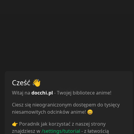
Odcinek 9
Cześć
👋
Komentarze
5
Witaj na
docchi.pl
- Twojej bibliotece anime!
Ciesz się nieograniczonym dostępem do tysięcy
niesamowitych odcinków anime! 😄
👉 Poradnik jak korzystać z naszej strony
znajdziesz w
/settings/tutorial
- z łatwością
Spoiler