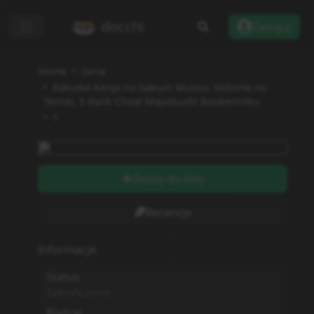
docchi
Zaloguj
Home
Seria
Rakudai Kenja no Gakuin Musou: Nidome no
Tensei, S-Rank Cheat Majutsushi Boukenroku
1
Dodaj do listy
Recenzje
Informacje
Status
Zakończono
Rodzaj