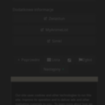
Dodatkowe informacje
Zwiastun
MyAnimeList
Simkl
Poprzedni
Lista
Zgłoś
Następny