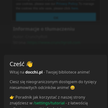
Informacje o tłumaczeniu
Autor:
CrunchyRoll
Strona:
https://www.crunchyroll.com
CRUNCHYROLL
:
Cześć
👋
CrunchyRoll
Witaj na
docchi.pl
- Twojej bibliotece anime!
NETFLIX
:
Ciesz się nieograniczonym dostępem do tysięcy
Netflix
niesamowitych odcinków anime! 😄
DISNEY+
:
👉 Poradnik jak korzystać z naszej strony
Disney+
znajdziesz w
/settings/tutorial
- z łatwością