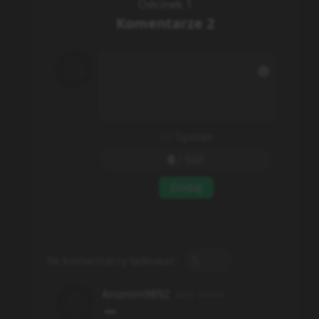
Odcinek 1
Komentarze
2
Spoiler
0
/
500
Dodaj
Ile komentarzy ładować:
5
Anonim9892
last week