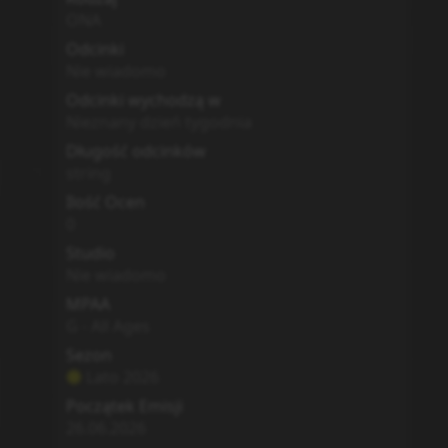
ONA
Odcinki
Nie wiadomo
Odcinki wychodzą w
Nieznany dzień tygodnia
Długość odcinków
string
Ilość Ocen
0
Studio
Nie wiadomo
MPAA
G - All Ages
Sezon
Lato
2026
Początek Emisji
26.06.2026