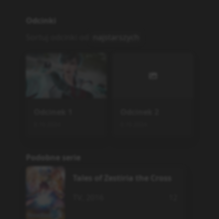
Odcinki
Sortuj odcinki od
najstarszych
Odcinek
1
Odcinek
2
8.10.2024
8.10.2024
Podobne serie
Tales of Zestiria the Cross
TV
,
2016
12