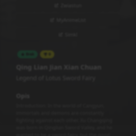
Zwiastun
MyAnimeList
Simkl
Brak
0
Qing Lian Jian Xian Chuan
Legend of Lotus Sword Fairy
Opis
Introduction: In the world of Cangyun,
immortals and demons are constantly
fighting against each other. Xu Changqing
was born in Qinglian Sword Valley, and he
wanted to be a sword fairy, but the good