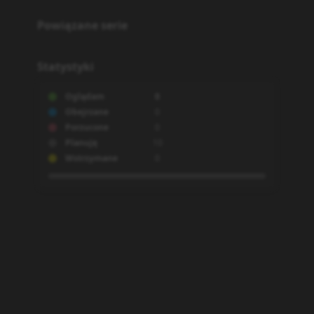
Powiązane serie
Statystyki
Oglądam
0
Obejrzane
0
Porzucone
0
Planuję
10
Wstrzymane
0