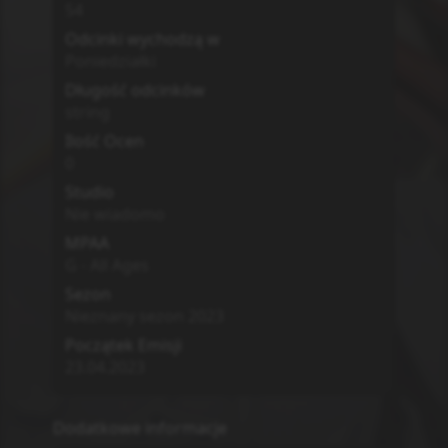
54
Odcinki wychodzą w
Poniedziałki
Długość odcinków
string
Ilość Ocen
0
Studio
Nie wiadomo
MPAA
G - All Ages
Sezon
Nieznany sezon
2023
Początek Emisji
23.04.2023
Dodatkowe informacje