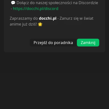
enter the dangerous forbidden area of ​​
💬 Dołącz do naszej społeczności na Discordzie
Kunlun.
-
https://docchi.pl/discord
Zapraszamy do
docchi.pl
- Zanurz się w świat
Action
Adventure
Fantasy
anime już dziś! 🌟
Przejdź do poradnika
Zamknij