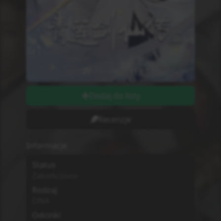
Dodaj do listy
Recenzje
Informacje
Status
Zakończono
Rodzaj
ONA
Odcinki