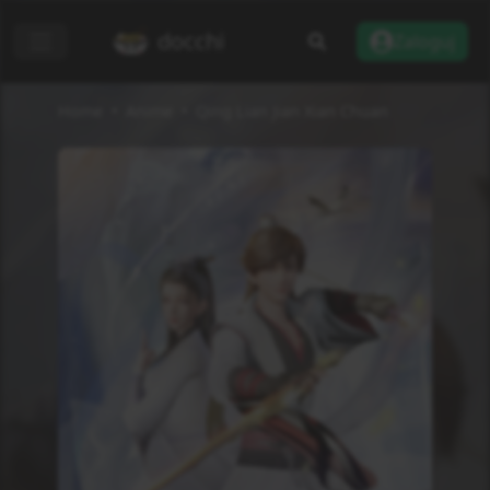
docchi
Zaloguj
Home
Anime
Qing Lian Jian Xian Chuan